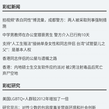
彩虹新闻
拍视频“表白同性”博流量，成都警方：两人被采取刑事强制措
施
​中学男教师在办公室猥亵男生 警方介入已行拘10天
​支持“人工生殖法”接纳单身女性和同志伴侣 台湾“试管婴儿之
父”：是基本人权
​香港同志伴侣的公屋与遗嘱之路
​香港：内地硕士生交友软件应约派对 被2男注射毒品后死亡
弃尸空地
彩虹研究
​美国LGBTQ+人群较2012年增加了一倍
​研究显示：对性少数的包容度事关营商环境和社会创新