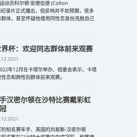
动员科尔顿·安德伍德 (Colton
的出柜纪录片正式播出，但反响并不如预期，很多
恋群体，甚至怀疑他借用同性恋身份洗脱自己
尔世界杯：欢迎同志群体前来观赛
.12.2021
2022年12月在卡塔尔举办，组委会表示，卡塔
双性恋和跨性别群体前来观赛。
手汉密尔顿在沙特比赛戴彩虹
冠
.12.2021
军的知名赛车手、英国的刘易斯-汉密尔顿
的一级方程式赛车F1沙特大奖赛中夺得冠军，梅赛德