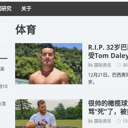
据研究
关于
体育
R.I.P. 
受Tom Dal
国际资讯
30
被采
12月21日，巴西男
岁。
10
很帅的橄榄球
台湾
骂“死”了，
国际资讯
15