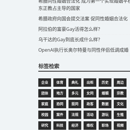
​希腊同性婚姻合法化 成为第一个实现婚姻平
东正教占主导的国家
​希腊政府向国会提交法案 促同性婚姻合法化
​阿拉伯的富豪Gay活得怎么样？
​乌干达的Gay到底长成什么样？
​OpenAI执行长奥尔特曼与同性伴侣低调成婚
标签检索
企业
体育
典礼
出柜
历史
周边
团体
地方
多元
女同
婚姻
宗教
家庭
恐同
挺同
政客
数据
文化
校园
案件
法规
活动
游玩
生殖
研究
科技
经济
维权
职场
视频