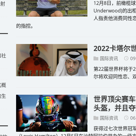
12月8日，前橄榄球运
注射
Underwood)
人指责他消费同性
的指控。
2022卡塔
和社
国际资讯
09
第22届世界杯将于
尔将欢迎同性恋、
气概
的生
世界顶尖赛车
头盔，并且夺
国际资讯
06
获得过七次世界冠
（Lewis Hamilton）12月5日在沙特阿拉伯举办