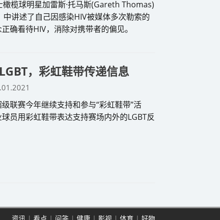
榄球明星加雷斯·托马斯(Gareth Thomas)
er》中讲述了自己因感染HIV被媒体多次勒索的
正确看待HIV，消除对携带者的偏见。
LGBT，彩虹鞋带传递信息
.01.2021
级联赛今年继续支持和参与“彩虹鞋带”活
球员用彩虹鞋带表达支持赛场内外的LGBT反
资讯
|
看点
|
问答
|
健康
|
影视
|
体育
|
好物