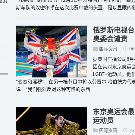
权的
斯车队的汉密尔顿在这次比赛中戴的头盔，是以显眼的彩
俄罗斯电视台
奥委会谴责
国际资讯
06
据英国广播公司8月
因在其对东京奥运
LGBT+运动员。
“变态和淫秽”，在另一档节目中将以劳雷尔·哈伯德为代
说：“我们强烈反对这种可憎的东西
东京奥运会最
运动员
国际资讯
23