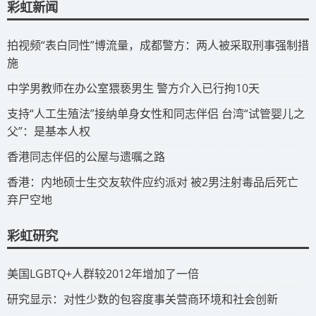
彩虹新闻
拍视频“表白同性”博流量，成都警方：两人被采取刑事强制措
施
​中学男教师在办公室猥亵男生 警方介入已行拘10天
​支持“人工生殖法”接纳单身女性和同志伴侣 台湾“试管婴儿之
父”：是基本人权
​香港同志伴侣的公屋与遗嘱之路
​香港：内地硕士生交友软件应约派对 被2男注射毒品后死亡
弃尸空地
彩虹研究
​美国LGBTQ+人群较2012年增加了一倍
​研究显示：对性少数的包容度事关营商环境和社会创新