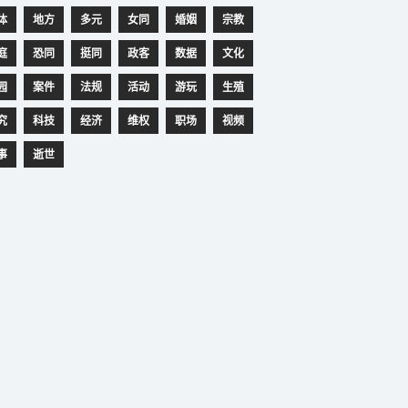
体
地方
多元
女同
婚姻
宗教
庭
恐同
挺同
政客
数据
文化
园
案件
法规
活动
游玩
生殖
究
科技
经济
维权
职场
视频
事
逝世