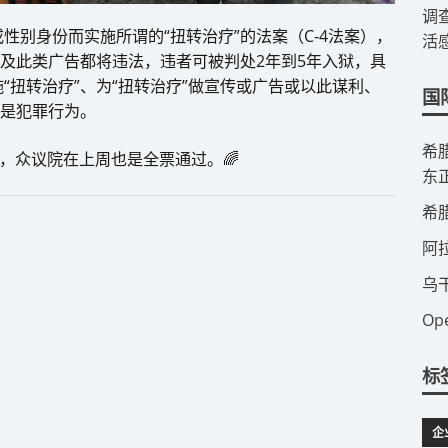
调
性别身份而实施所谓的“扭转治疗”的法案（C-4法案），
活
以及此类广告都将违法，违者可被判处2年到5年入狱，具
“扭转治疗”、为“扭转治疗”做宣传或广告或以此谋利、
国
将是犯罪行为。
​
，众议院在上周也是全票通过。🌈
东
​
​
​
​
标
企