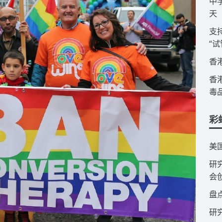
​
天
​
“
​
​
毒
彩
​美
​
会
​盘
研