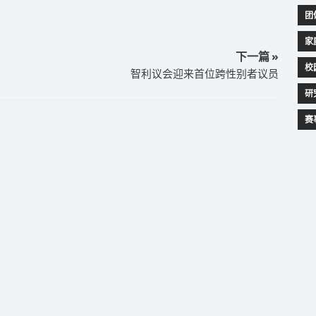
团
家
下一篇 »
校
智利议会迎来首位跨性别者议员
研
赛