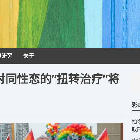
据研究
关于
同性恋的“扭转治疗”将
彩
拍
取