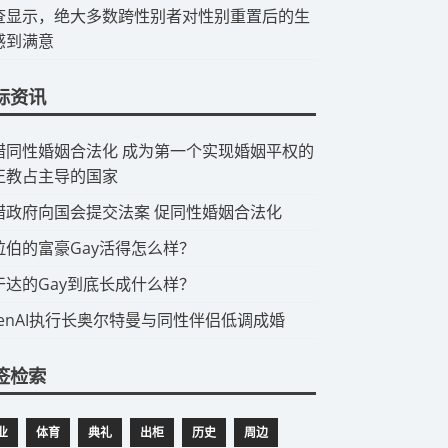
查显示，绝大多数跨性别者对性别重置后的生
感到满意
际资讯
希腊同性婚姻合法化 成为第一个实现婚姻平权的
正教占主导的国家
希腊政府向国会提交法案 促同性婚姻合法化
阿拉伯的富豪Gay活得怎么样？
乌干达的Gay到底长成什么样？
OpenAI执行长奥尔特曼与同性伴侣低调成婚
签检索
业
体育
典礼
出柜
历史
周边