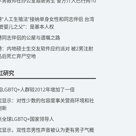
中学男教师在办公室猥亵男生 警方介入已行拘10
支持“人工生殖法”接纳单身女性和同志伴侣 台湾
试管婴儿之父”：是基本人权
香港同志伴侣的公屋与遗嘱之路
香港：内地硕士生交友软件应约派对 被2男注射
品后死亡弃尸空地
虹研究
国LGBTQ+人群较2012年增加了一倍
研究显示：对性少数的包容度事关营商环境和社
创新
点全球LGBTQ+国家领导人
究显示，双性恋男性声音被认为更有男子气概