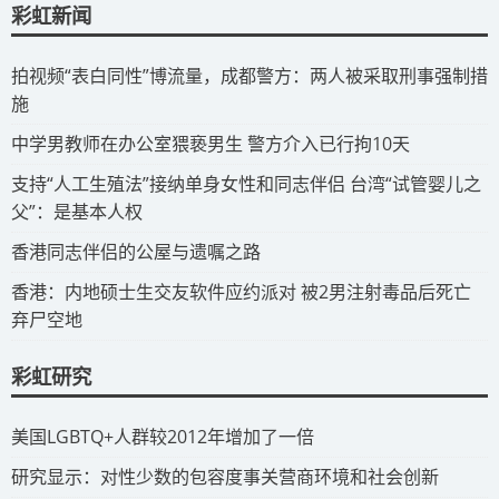
彩虹新闻
拍视频“表白同性”博流量，成都警方：两人被采取刑事强制措
施
​中学男教师在办公室猥亵男生 警方介入已行拘10天
​支持“人工生殖法”接纳单身女性和同志伴侣 台湾“试管婴儿之
父”：是基本人权
​香港同志伴侣的公屋与遗嘱之路
​香港：内地硕士生交友软件应约派对 被2男注射毒品后死亡
弃尸空地
彩虹研究
​美国LGBTQ+人群较2012年增加了一倍
​研究显示：对性少数的包容度事关营商环境和社会创新