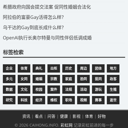
​希腊政府向国会提交法案 促同性婚姻合法化
​阿拉伯的富豪Gay活得怎么样？
​乌干达的Gay到底长成什么样？
​OpenAI执行长奥尔特曼与同性伴侣低调成婚
标签检索
企业
体育
典礼
出柜
历史
周边
团体
地方
多元
女同
婚姻
宗教
家庭
恐同
挺同
政客
数据
文化
校园
案件
法规
活动
游玩
生殖
研究
科技
经济
维权
职场
视频
赛事
逝世
资讯
|
看点
|
问答
|
健康
|
影视
|
体育
|
好物
© 2026 CAIHONG.INFO.
彩虹网
记录彩虹前进的每一步