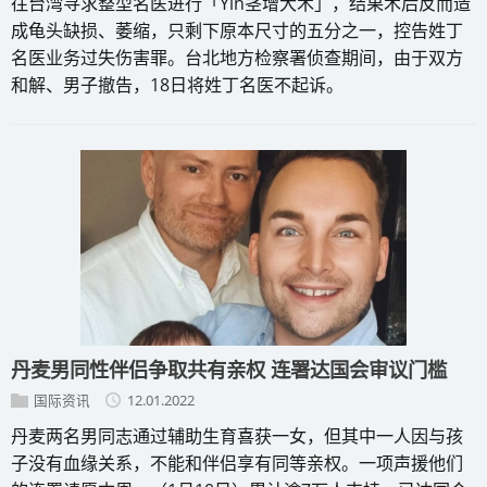
往台湾寻求整型名医进行「Yin茎增大术」，结果术后反而造
成龟头缺损、萎缩，只剩下原本尺寸的五分之一，控告姓丁
名医业务过失伤害罪。台北地方检察署侦查期间，由于双方
和解、男子撤告，18日将姓丁名医不起诉。
丹麦男同性伴侣争取共有亲权 连署达国会审议门槛
国际资讯
12.01.2022
丹麦两名男同志通过辅助生育喜获一女，但其中一人因与孩
子没有血缘关系，不能和伴侣享有同等亲权。一项声援他们