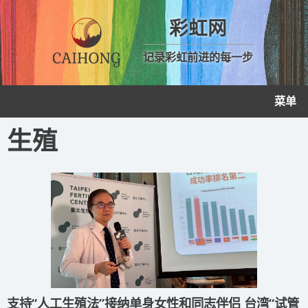
彩虹网
记录彩虹前进的每一步
菜单
生殖
支持“人工生殖法”接纳单身女性和同志伴侣 台湾“试管