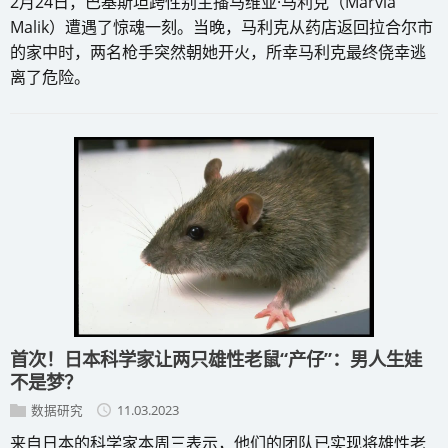
2月24日，巴基斯坦跨性别主播马维亚·马利克（Marvia
Malik）遭遇了惊魂一刻。当晚，马利克从药店返回拉合尔市
的家中时，两名枪手突然朝她开火，所幸马利克最终侥幸逃
离了危险。
首次！日本科学家让两只雄性老鼠“产仔”：男人生娃
不是梦？
数据研究
11.03.2023
来自日本的科学家本周三表示，他们的团队已实现将雄性老