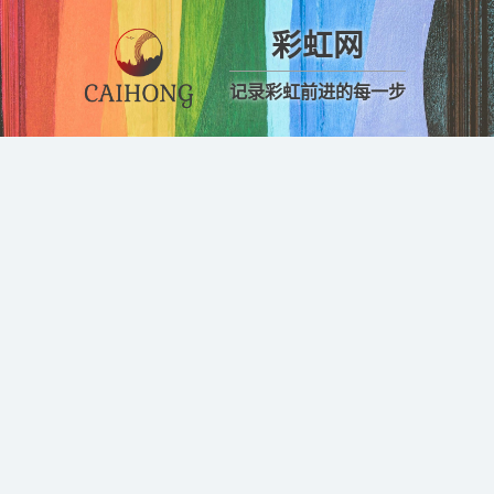
彩虹网
记录彩虹前进的每一步