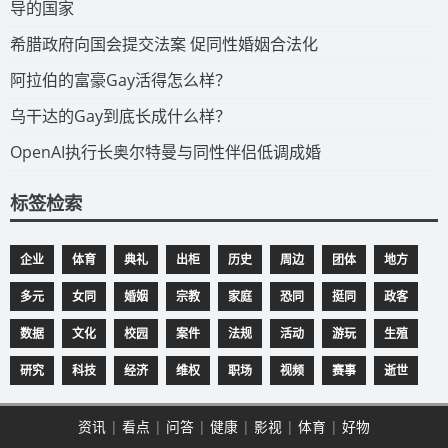
导的国家
​希腊政府向国会提交法案 促同性婚姻合法化
​阿拉伯的富豪Gay活得怎么样？
​乌干达的Gay到底长成什么样？
​OpenAI执行长奥尔特曼与同性伴侣低调成婚
标签检索
企业
体育
典礼
出柜
历史
周边
团体
地方
多元
女同
婚姻
宗教
家庭
恐同
挺同
政客
数据
文化
校园
案件
法规
活动
游玩
生殖
研究
科技
经济
维权
职场
视频
赛事
逝世
资讯
|
看点
|
问答
|
健康
|
影视
|
体育
|
好物