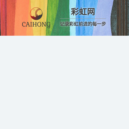
彩虹网
记录彩虹前进的每一步