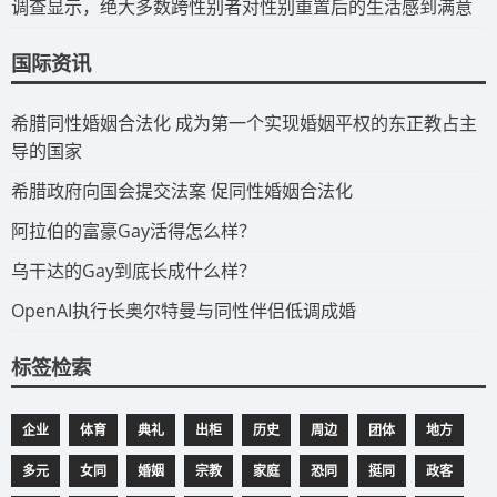
调查显示，绝大多数跨性别者对性别重置后的生活感到满意
国际资讯
​希腊同性婚姻合法化 成为第一个实现婚姻平权的东正教占主
导的国家
​希腊政府向国会提交法案 促同性婚姻合法化
​阿拉伯的富豪Gay活得怎么样？
​乌干达的Gay到底长成什么样？
​OpenAI执行长奥尔特曼与同性伴侣低调成婚
标签检索
企业
体育
典礼
出柜
历史
周边
团体
地方
多元
女同
婚姻
宗教
家庭
恐同
挺同
政客