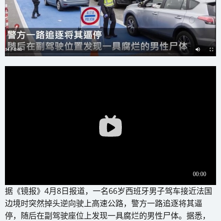
据《镜报》4月8日报道，一名66岁西班牙男子驾车接近法国
边境时突然掉头逆向驶上高速公路，警方一路追逐将其逼
停，随后在副驾驶座位上发现一具腐烂的男性尸体。据悉，