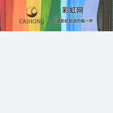
彩虹网
记录彩虹前进的每一步