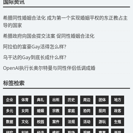
国际资讯
​希腊同性婚姻合法化 成为第一个实现婚姻平权的东正教占主
导的国家
​希腊政府向国会提交法案 促同性婚姻合法化
​阿拉伯的富豪Gay活得怎么样？
​乌干达的Gay到底长成什么样？
​OpenAI执行长奥尔特曼与同性伴侣低调成婚
标签检索
企业
体育
典礼
出柜
历史
周边
团体
地方
多元
女同
婚姻
宗教
家庭
恐同
挺同
政客
数据
文化
校园
案件
法规
活动
游玩
生殖
研究
科技
经济
维权
职场
视频
赛事
逝世