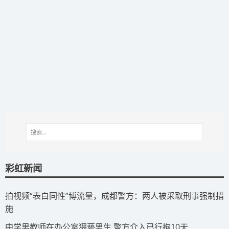
彩虹新闻
拍视频“表白同性”博流量，成都警方：两人被采取刑事强制措
施
​中学男教师在办公室猥亵男生 警方介入已行拘10天