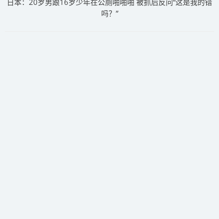
日本：20岁男跟16岁少年在公厕啪啪啪 被抓后反问“这是我的错
吗？”