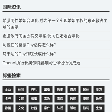
国际资讯
​希腊同性婚姻合法化 成为第一个实现婚姻平权的东正教占主
导的国家
​希腊政府向国会提交法案 促同性婚姻合法化
​阿拉伯的富豪Gay活得怎么样？
​乌干达的Gay到底长成什么样？
​OpenAI执行长奥尔特曼与同性伴侣低调成婚
标签检索
企业
体育
典礼
出柜
历史
周边
团体
地方
多元
女同
婚姻
宗教
家庭
恐同
挺同
政客
数据
文化
校园
案件
法规
活动
游玩
生殖