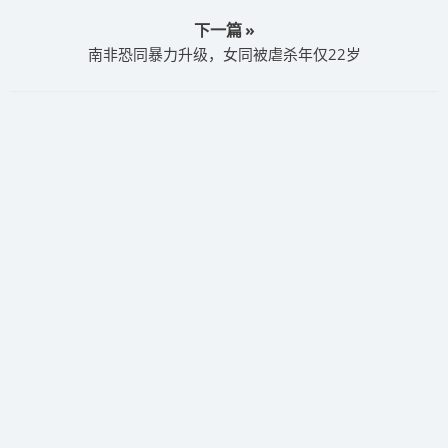
下一篇 »
南非恐同暴力升级，女同被虐杀年仅22岁