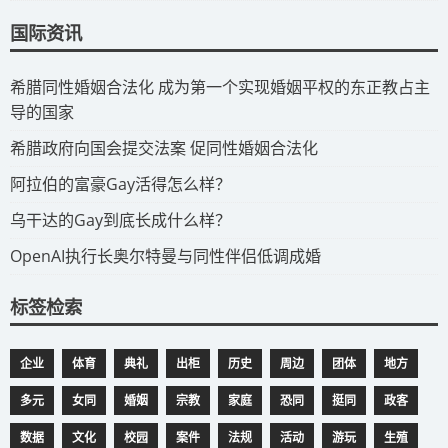
国际资讯
​希腊同性婚姻合法化 成为第一个实现婚姻平权的东正教占主
导的国家
​希腊政府向国会提交法案 促同性婚姻合法化
​阿拉伯的富豪Gay活得怎么样？
​乌干达的Gay到底长成什么样？
​OpenAI执行长奥尔特曼与同性伴侣低调成婚
标签检索
企业
体育
典礼
出柜
历史
周边
团体
地方
多元
女同
婚姻
宗教
家庭
恐同
挺同
政客
数据
文化
校园
案件
法规
活动
游玩
生殖