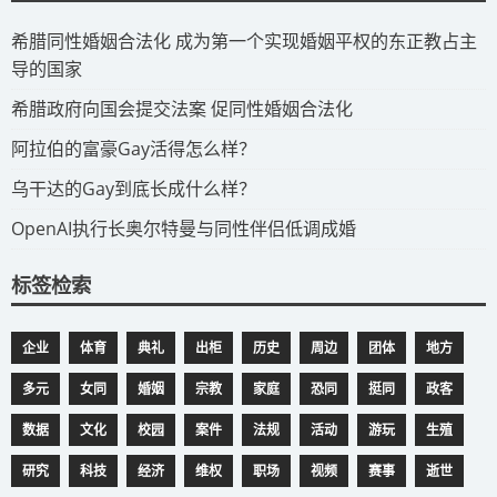
​希腊同性婚姻合法化 成为第一个实现婚姻平权的东正教占主
导的国家
​希腊政府向国会提交法案 促同性婚姻合法化
​阿拉伯的富豪Gay活得怎么样？
​乌干达的Gay到底长成什么样？
​OpenAI执行长奥尔特曼与同性伴侣低调成婚
标签检索
企业
体育
典礼
出柜
历史
周边
团体
地方
多元
女同
婚姻
宗教
家庭
恐同
挺同
政客
数据
文化
校园
案件
法规
活动
游玩
生殖
研究
科技
经济
维权
职场
视频
赛事
逝世