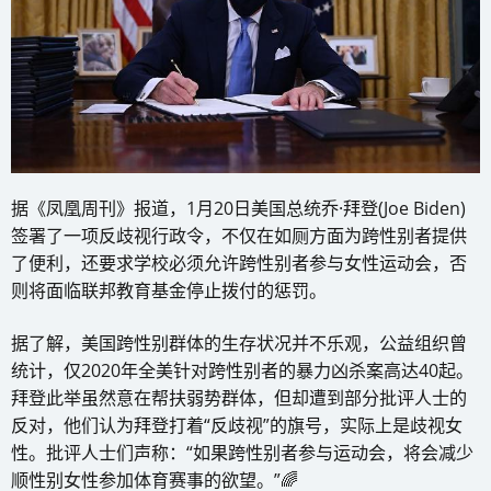
据《凤凰周刊》报道，1月20日美国总统乔·拜登(Joe Biden)
签署了一项反歧视行政令，不仅在如厕方面为跨性别者提供
了便利，还要求学校必须允许跨性别者参与女性运动会，否
则将面临联邦教育基金停止拨付的惩罚。
据了解，美国跨性别群体的生存状况并不乐观，公益组织曾
统计，仅2020年全美针对跨性别者的暴力凶杀案高达40起。
拜登此举虽然意在帮扶弱势群体，但却遭到部分批评人士的
反对，他们认为拜登打着“反歧视”的旗号，实际上是歧视女
性。批评人士们声称：“如果跨性别者参与运动会，将会减少
顺性别女性参加体育赛事的欲望。”🌈