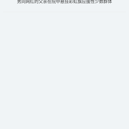
男同网红的父亲在院中悬挂彩虹旗应援性少数群体