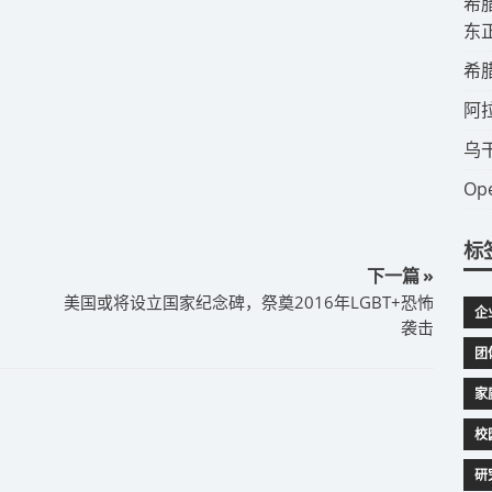
​
东
​
​
​
​
标
下一篇 »
美国或将设立国家纪念碑，祭奠2016年LGBT+恐怖
企
袭击
团
家
校
研