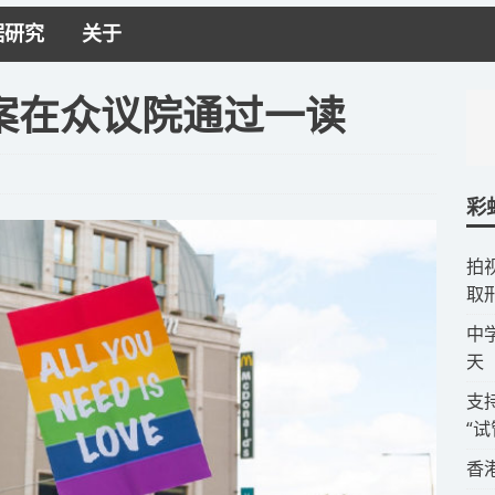
据研究
关于
案在众议院通过一读
彩
拍
取
​
天
​
“
​