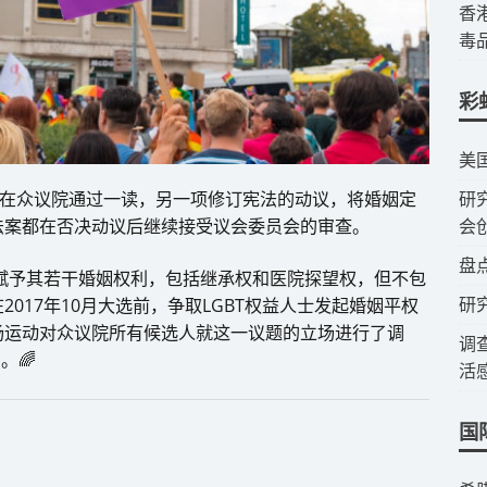
​
毒
彩
​美
案在众议院通过一读，另一项修订宪法的动议，将婚姻定
​
法案都在否决动议后继续接受议会委员会的审查。
会
​盘
，赋予其若干婚姻权利，包括继承权和医院探望权，但不包
研
017年10月大选前，争取LGBT权益人士发起婚姻平权
场运动对众议院所有候选人就这一议题的立场进行了调
调
。🌈
活
国