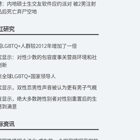
香港：内地硕士生交友软件应约派对 被2男注射
品后死亡弃尸空地
虹研究
国LGBTQ+人群较2012年增加了一倍
研究显示：对性少数的包容度事关营商环境和社
创新
点全球LGBTQ+国家领导人
究显示，双性恋男性声音被认为更有男子气概
查显示，绝大多数跨性别者对性别重置后的生
感到满意
际资讯