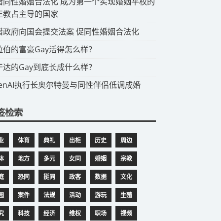
希腊同性婚姻合法化 成为第一个实现婚姻平权的
正教占主导的国家
希腊政府向国会提交法案 促同性婚姻合法化
阿拉伯的富豪Gay活得怎么样？
乌干达的Gay到底长成什么样？
OpenAI执行长奥尔特曼与同性伴侣低调成婚
签检索
业
体育
典礼
出柜
历史
周边
体
地方
多元
女同
婚姻
宗教
庭
恐同
挺同
政客
数据
文化
园
案件
法规
活动
游玩
生殖
究
科技
经济
维权
职场
视频