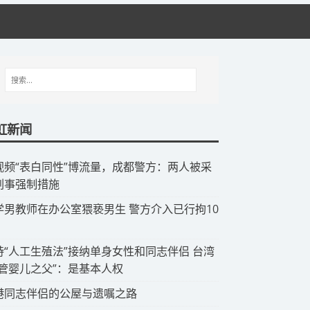
虹新闻
视频“表白同性”博流量，成都警方：两人被采
刑事强制措施
中学男教师在办公室猥亵男生 警方介入已行拘10
支持“人工生殖法”接纳单身女性和同志伴侣 台湾
试管婴儿之父”：是基本人权
香港同志伴侣的公屋与遗嘱之路