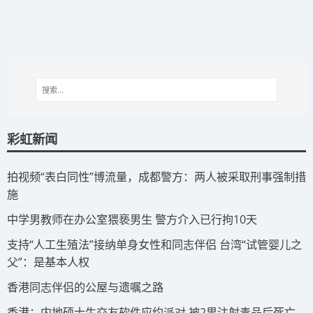
彩虹新闻
拍视频“表白同性”博流量，成都警方：两人被采取刑事强制措
施
​中学男教师在办公室猥亵男生 警方介入已行拘10天
​支持“人工生殖法”接纳单身女性和同志伴侣 台湾“试管婴儿之
父”：是基本人权
​香港同志伴侣的公屋与遗嘱之路
​香港：内地硕士生交友软件应约派对 被2男注射毒品后死亡