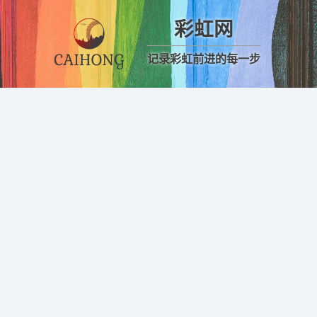
彩虹网
记录彩虹前进的每一步