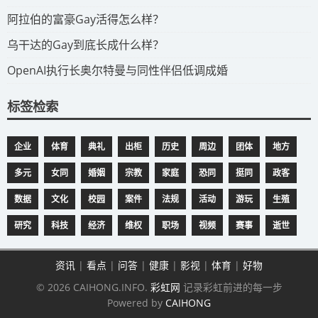
​阿拉伯的富豪Gay活得怎么样？
​乌干达的Gay到底长成什么样？
​OpenAI执行长奥尔特曼与同性伴侣低调成婚
标签检索
企业
体育
典礼
出柜
历史
周边
团体
地方
多元
女同
婚姻
宗教
家庭
恐同
挺同
政客
数据
文化
校园
案件
法规
活动
游玩
生殖
研究
科技
经济
维权
职场
视频
赛事
逝世
资讯
|
看点
|
问答
|
健康
|
影视
|
体育
|
好物
© 2026 CAIHONG.INFO.
彩虹网
记录彩虹前进的每一步
Powered by
CAIHONG