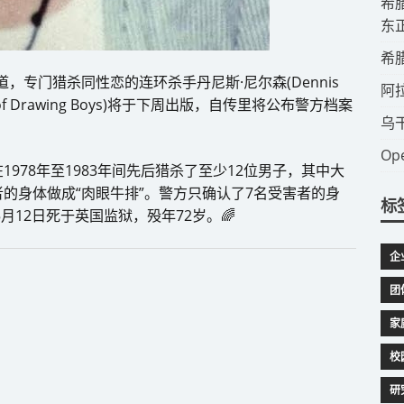
​
东
​
日报道，专门猎杀同性恋的连环杀手丹尼斯·尼尔森(Dennis
​
 of Drawing Boys)将于下周出版，自传里将公布警方档案
​
​
978年至1983年间先后猎杀了至少12位男子，其中大
的身体做成“肉眼牛排”。警方只确认了7名受害者的身
标
月12日死于英国监狱，殁年72岁。🌈
企
团
家
校
研