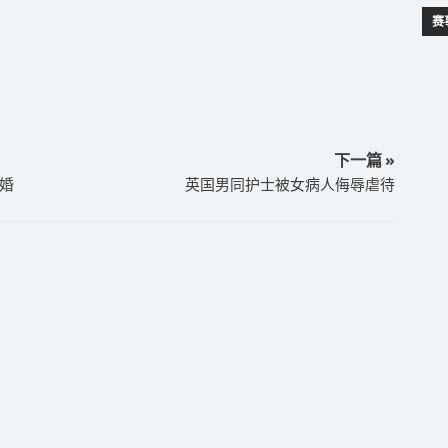
赛
下一篇 »
婚
英国男同护士被女病人侮辱虐待