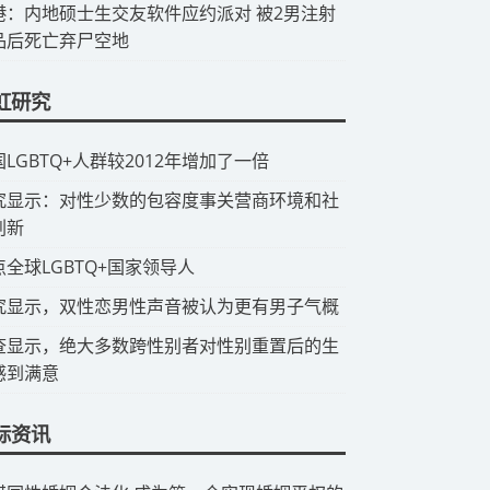
香港：内地硕士生交友软件应约派对 被2男注射
品后死亡弃尸空地
虹研究
国LGBTQ+人群较2012年增加了一倍
研究显示：对性少数的包容度事关营商环境和社
创新
点全球LGBTQ+国家领导人
究显示，双性恋男性声音被认为更有男子气概
查显示，绝大多数跨性别者对性别重置后的生
感到满意
际资讯