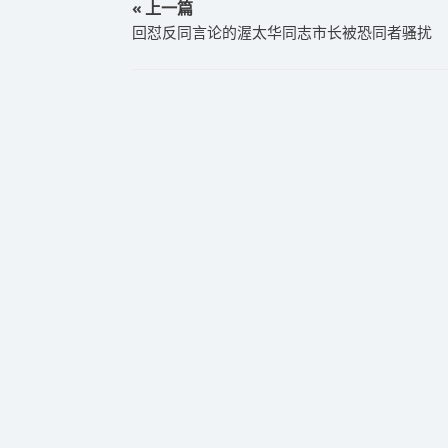
« 上一篇
回怼反同言论的渥太华同志市长被恐同者骚扰