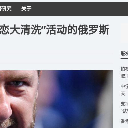
据研究
关于
恋大清洗”活动的俄罗斯
彩
拍
取
​
天
​
“
​