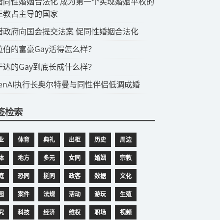
希腊同性婚姻合法化 成为第一个实现婚姻平权的
正教占主导的国家
希腊政府向国会提交法案 促同性婚姻合法化
阿拉伯的富豪Gay活得怎么样？
乌干达的Gay到底长成什么样？
OpenAI执行长奥尔特曼与同性伴侣低调成婚
签检索
业
体育
典礼
出柜
历史
周边
体
地方
多元
女同
婚姻
宗教
庭
恐同
挺同
政客
数据
文化
园
案件
法规
活动
游玩
生殖
究
科技
经济
维权
职场
视频