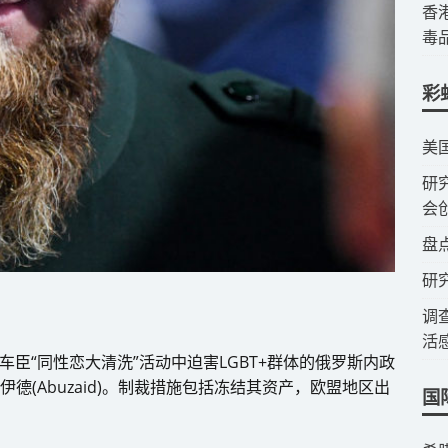
​
毒
彩
​美
​
会
​盘
研
调
活
车臣“同性恋大清洗”活动中迫害LGBT+群体的俄罗斯内政
伊德(Abuzaid)。制裁措施包括冻结其资产，欧盟地区出
国