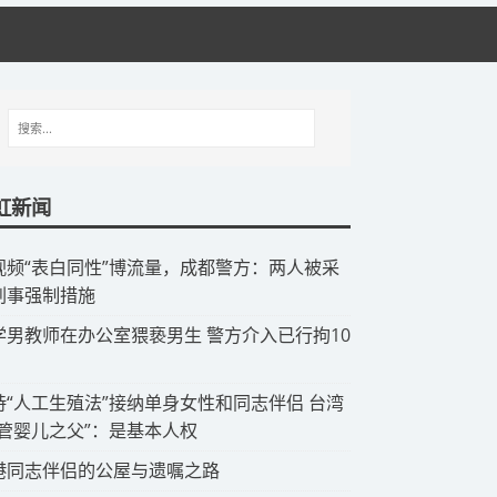
虹新闻
视频“表白同性”博流量，成都警方：两人被采
刑事强制措施
中学男教师在办公室猥亵男生 警方介入已行拘10
支持“人工生殖法”接纳单身女性和同志伴侣 台湾
试管婴儿之父”：是基本人权
香港同志伴侣的公屋与遗嘱之路