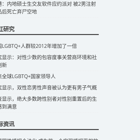
香港：内地硕士生交友软件应约派对 被2男注射
品后死亡弃尸空地
虹研究
国LGBTQ+人群较2012年增加了一倍
研究显示：对性少数的包容度事关营商环境和社
创新
点全球LGBTQ+国家领导人
究显示，双性恋男性声音被认为更有男子气概
查显示，绝大多数跨性别者对性别重置后的生
感到满意
际资讯