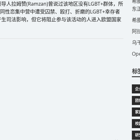
​
拉姆赞(Ramzan)曾说过该地区没有LGBT+群体，所
东
同性恋集中营中遭受囚禁、殴打、折磨的LGBT+幸存者
产生司法影响，但它将阻止参与该活动的人进入欧盟国家
​
​
​
​
标
企
团
家
校
研