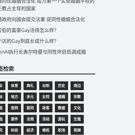
希腊同性婚姻合法化 成为第一个实现婚姻平权的
正教占主导的国家
希腊政府向国会提交法案 促同性婚姻合法化
阿拉伯的富豪Gay活得怎么样？
乌干达的Gay到底长成什么样？
OpenAI执行长奥尔特曼与同性伴侣低调成婚
签检索
业
体育
典礼
出柜
历史
周边
体
地方
多元
女同
婚姻
宗教
庭
恐同
挺同
政客
数据
文化
园
案件
法规
活动
游玩
生殖
究
科技
经济
维权
职场
视频