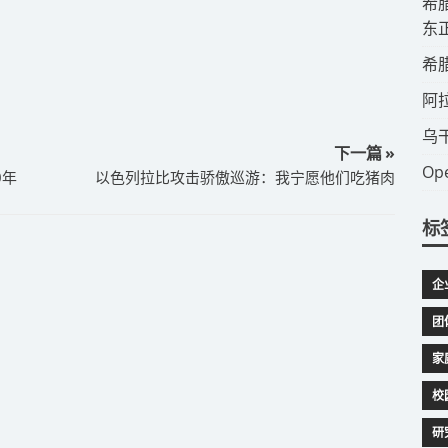
​
东
​
​
​
下一篇 »
​
0年
以色列拉比攻击骄傲巡游：我宁愿他们吃猪肉
标
企
团
家
校
研