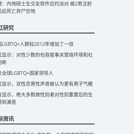
香港：内地硕士生交友软件应约派对 被2男注射
品后死亡弃尸空地
虹研究
国LGBTQ+人群较2012年增加了一倍
研究显示：对性少数的包容度事关营商环境和社
创新
点全球LGBTQ+国家领导人
究显示，双性恋男性声音被认为更有男子气概
查显示，绝大多数跨性别者对性别重置后的生
感到满意
际资讯