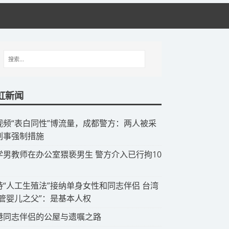
虹新闻
视频“表白同性”博流量，成都警方：两人被采
刑事强制措施
中学男教师在办公室猥亵男生 警方介入已行拘10
支持“人工生殖法”接纳单身女性和同志伴侣 台湾
试管婴儿之父”：是基本人权
香港同志伴侣的公屋与遗嘱之路