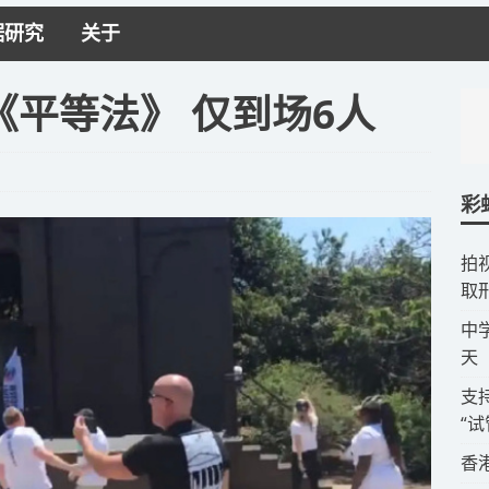
据研究
关于
平等法》 仅到场6人
彩
拍
取
​
天
​
“
​