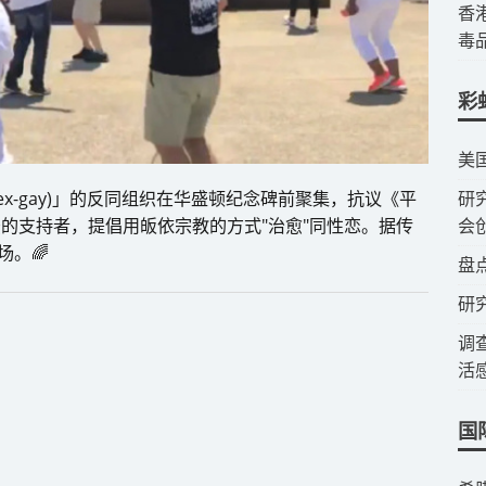
​
毒
彩
​美
x-gay)」的反同组织在华盛顿纪念碑前聚集，抗议《平
​
法的支持者，提倡用皈依宗教的方式"治愈"同性恋。据传
会
。🌈
​盘
研
调
活
国