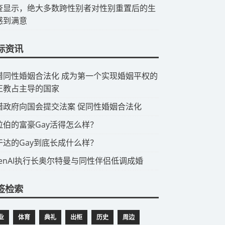
查显示，绝大多数跨性别者对性别重置后的生
感到满意
际资讯
希腊同性婚姻合法化 成为第一个实现婚姻平权的
正教占主导的国家
希腊政府向国会提交法案 促同性婚姻合法化
阿拉伯的富豪Gay活得怎么样？
乌干达的Gay到底长成什么样？
OpenAI执行长奥尔特曼与同性伴侣低调成婚
签检索
业
体育
典礼
出柜
历史
周边