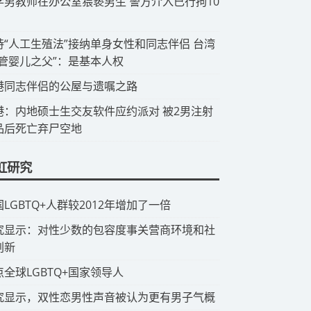
中学男教师在办公室猥亵男生 警方介入已行拘10
支持“人工生殖法”接纳单身女性和同志伴侣 台湾
试管婴儿之父”：是基本人权
香港同志伴侣的公屋与遗嘱之路
香港：内地硕士生交友软件应约派对 被2男注射
品后死亡弃尸空地
虹研究
国LGBTQ+人群较2012年增加了一倍
研究显示：对性少数的包容度事关营商环境和社
创新
点全球LGBTQ+国家领导人
究显示，双性恋男性声音被认为更有男子气概