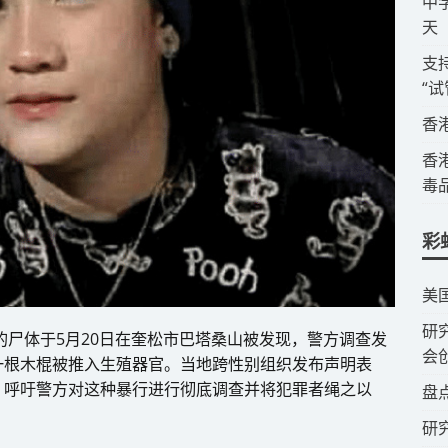
​
天
​
“
​
​
毒
彩
​美
​
的尸体于5月20日在奎松市巴塔桑山被发现，警方调查发
会
一根木棍被推入生殖器官。当地跨性别组织发布声明表
，呼吁警方对这种暴行进行彻底调查并将犯罪者绳之以
​盘
研