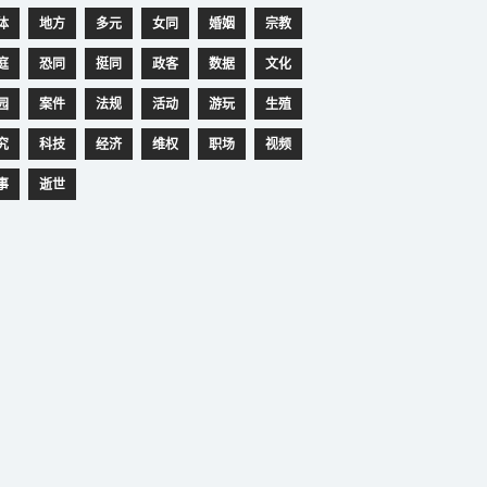
体
地方
多元
女同
婚姻
宗教
庭
恐同
挺同
政客
数据
文化
园
案件
法规
活动
游玩
生殖
究
科技
经济
维权
职场
视频
事
逝世