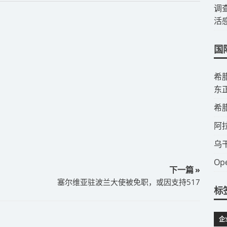
调
活
国
​
东
​
​
​
​
下一篇 »
塞尔维亚驻波兰大使被免职，或因支持517
标
企