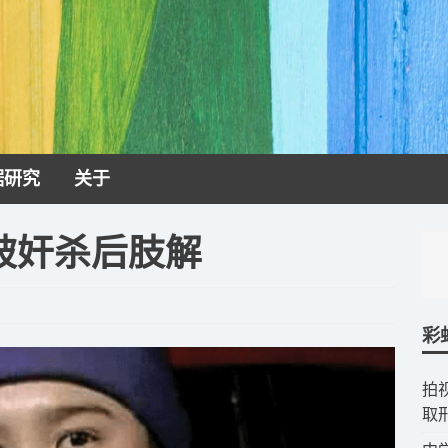
据研究
关于
被奸杀后肢解
彩
拍
取