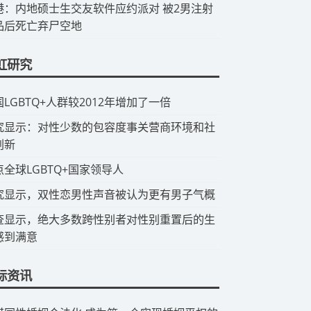
香港：内地硕士生交友软件应约派对 被2男注射
品后死亡弃尸空地
虹研究
国LGBTQ+人群较2012年增加了一倍
研究显示：对性少数的包容度事关营商环境和社
创新
点全球LGBTQ+国家领导人
究显示，双性恋男性声音被认为更有男子气概
查显示，绝大多数跨性别者对性别重置后的生
感到满意
际资讯