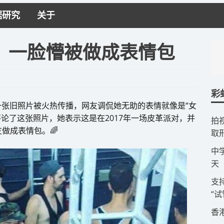
据研究
关于
，一脸懵被做成表情包
彩
的一张旧照片被火热传播，网友调侃她无助的表情就像是“女
发评论了这张照片，她表示这是在2017年一场皮革派对，并
拍
做成表情包。🌈
取
​
天
​
“
​