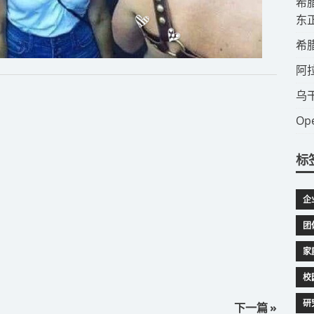
​
东
​
​
​
​
标
企
团
家
校
研
下一篇 »