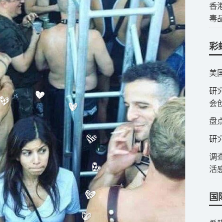
​
毒
彩
​美
​
会
​盘
研
调
活
国