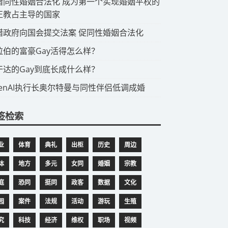
希腊同性婚姻合法化 成为第一个实现婚姻平权的
正教占主导的国家
希腊政府向国会提交法案 促同性婚姻合法化
阿拉伯的富豪Gay活得怎么样？
乌干达的Gay到底长成什么样？
OpenAI执行长奥尔特曼与同性伴侣低调成婚
签检索
业
体育
典礼
出柜
历史
周边
体
地方
多元
女同
婚姻
宗教
庭
恐同
挺同
政客
数据
文化
园
案件
法规
活动
游玩
生殖
究
科技
经济
维权
职场
视频