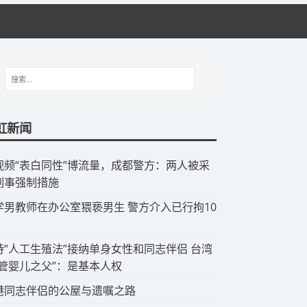
虹新闻
视频“表白同性”博流量，成都警方：两人被采
刑事强制措施
中学男教师在办公室猥亵男生 警方介入已行拘10
支持“人工生殖法”接纳单身女性和同志伴侣 台湾
试管婴儿之父”：是基本人权
香港同志伴侣的公屋与遗嘱之路