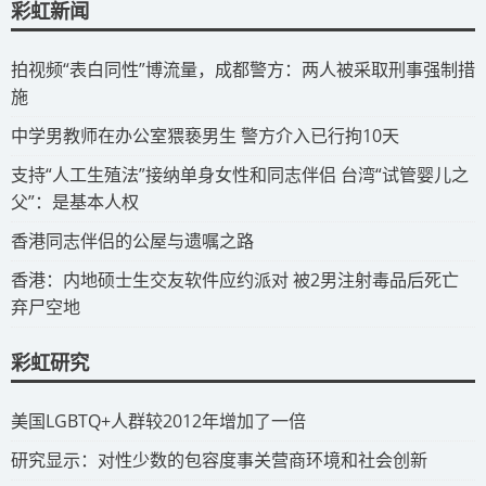
彩虹新闻
拍视频“表白同性”博流量，成都警方：两人被采取刑事强制措
施
​中学男教师在办公室猥亵男生 警方介入已行拘10天
​支持“人工生殖法”接纳单身女性和同志伴侣 台湾“试管婴儿之
父”：是基本人权
​香港同志伴侣的公屋与遗嘱之路
​香港：内地硕士生交友软件应约派对 被2男注射毒品后死亡
弃尸空地
彩虹研究
​美国LGBTQ+人群较2012年增加了一倍
​研究显示：对性少数的包容度事关营商环境和社会创新