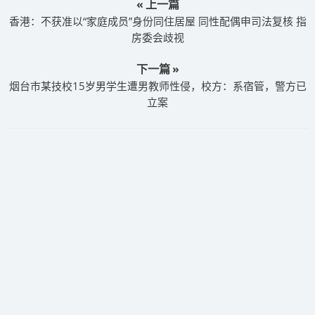
« 上一篇
香港：不获准以“家庭成员”身份同住居屋 同性配偶申司法复核 指
房委会歧视
下一篇 »
烟台市某技校15岁男学生遭男教师性侵，校方：系宿管，警方已
立案