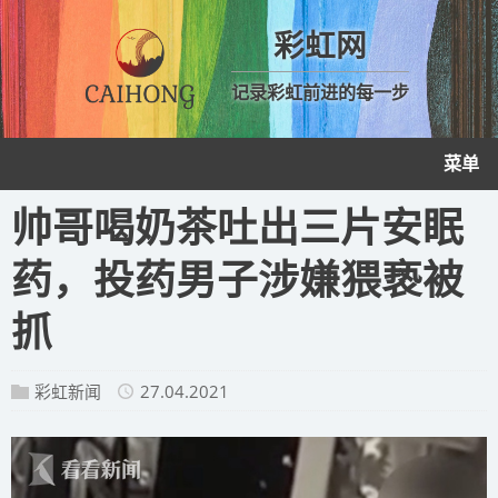
彩虹网
记录彩虹前进的每一步
菜单
帅哥喝奶茶吐出三片安眠
药，投药男子涉嫌猥亵被
抓
彩虹新闻
27.04.2021