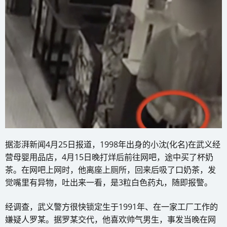
据澎湃新闻4月25日报道，1998年出身的小沈(化名)在武义经
营母婴用品店，4月15日晚打烊后前往网吧，途中买了杯奶
茶。在网吧上网时，他离座上厕所，回来后吸了口奶茶，发
觉嘴里有异物，吐出来一看，是3粒白色药丸，随即报警。
经调查，武义警方很快锁定生于1991年、在一家工厂工作的
嫌疑人罗某。据罗某交代，他喜欢帅气男生，事发当晚在网