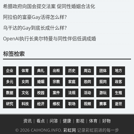
​希腊政府向国会提交法案 促同性婚姻合法化
​阿拉伯的富豪Gay活得怎么样？
​乌干达的Gay到底长成什么样？
​OpenAI执行长奥尔特曼与同性伴侣低调成婚
标签检索
企业
体育
典礼
出柜
历史
周边
团体
地方
多元
女同
婚姻
宗教
家庭
恐同
挺同
政客
数据
文化
校园
案件
法规
活动
游玩
生殖
研究
科技
经济
维权
职场
视频
赛事
逝世
资讯
|
看点
|
问答
|
健康
|
影视
|
体育
|
好物
© 2026 CAIHONG.INFO.
彩虹网
记录彩虹前进的每一步