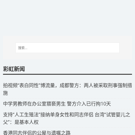
彩虹新闻
拍视频“表白同性”博流量，成都警方：两人被采取刑事强制措
施
​中学男教师在办公室猥亵男生 警方介入已行拘10天
​支持“人工生殖法”接纳单身女性和同志伴侣 台湾“试管婴儿之
父”：是基本人权
​香港同志伴侣的公屋与遗嘱之路