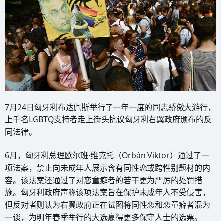
7月24日匈牙利布达佩斯举行了一年一度的同志骄傲大游行，
上千名LGBTQ支持者走上街头抗议匈牙利右翼政府颁布的反
同法律。
6月，匈牙利总理欧尔班·维克托（Orbán Viktor）通过了一
项法案，禁止向未成年人展示含有同性恋或跨性别题材的内
容。该法案还通过了对恋童癖者的若干更为严厉的处罚措
施。匈牙利政府声称该项法案旨在保护未成年人不受侵害，
但反对者则认为右翼政府正在试图将同性恋和恋童癖者混为
一谈，为明年春季举行的大选赢得更多保守人士的选票。