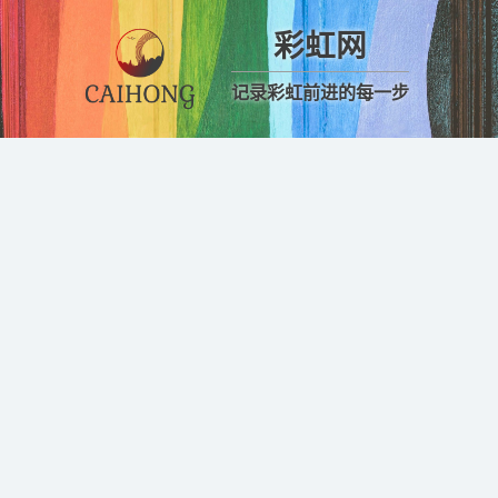
彩虹网
记录彩虹前进的每一步