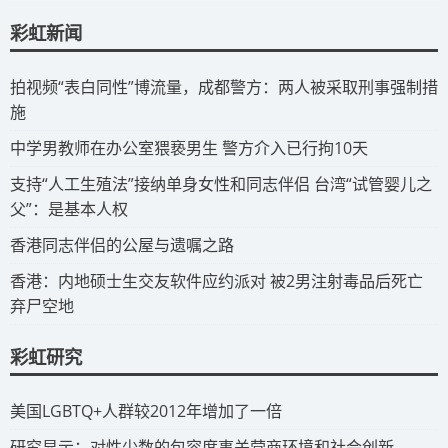
彩虹新闻
拍视频“表白同性”博流量，成都警方：两人被采取刑事强制措
施
​中学男教师在办公室猥亵男生 警方介入已行拘10天
​支持“人工生殖法”接纳单身女性和同志伴侣 台湾“试管婴儿之
父”：是基本人权
​香港同志伴侣的公屋与遗嘱之路
​香港：内地硕士生交友软件应约派对 被2男注射毒品后死亡
弃尸空地
彩虹研究
​美国LGBTQ+人群较2012年增加了一倍
​研究显示：对性少数的包容度事关营商环境和社会创新