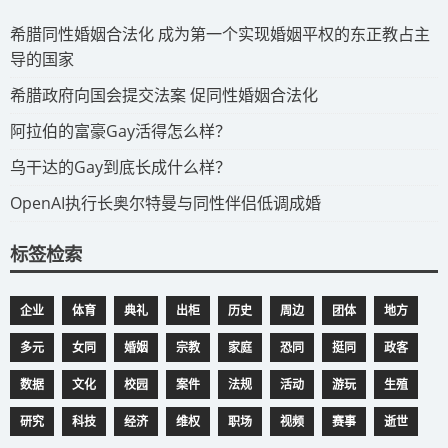
​希腊同性婚姻合法化 成为第一个实现婚姻平权的东正教占主
导的国家
​希腊政府向国会提交法案 促同性婚姻合法化
​阿拉伯的富豪Gay活得怎么样？
​乌干达的Gay到底长成什么样？
​OpenAI执行长奥尔特曼与同性伴侣低调成婚
标签检索
企业
体育
典礼
出柜
历史
周边
团体
地方
多元
女同
婚姻
宗教
家庭
恐同
挺同
政客
数据
文化
校园
案件
法规
活动
游玩
生殖
研究
科技
经济
维权
职场
视频
赛事
逝世