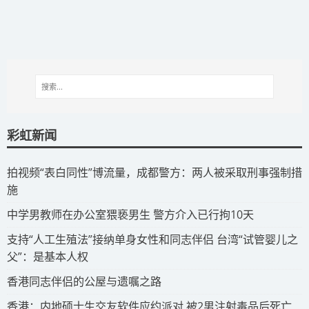
彩虹新闻
拍视频“表白同性”博流量，成都警方：两人被采取刑事强制措
施
​中学男教师在办公室猥亵男生 警方介入已行拘10天
​支持“人工生殖法”接纳单身女性和同志伴侣 台湾“试管婴儿之
父”：是基本人权
​香港同志伴侣的公屋与遗嘱之路
​香港：内地硕士生交友软件应约派对 被2男注射毒品后死亡