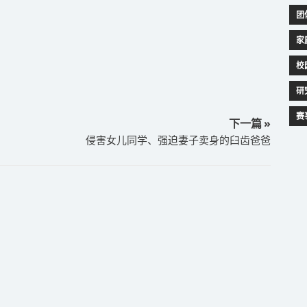
团
家
校
研
赛
下一篇 »
侵害女儿同学、强迫妻子卖身的臼齿爸爸