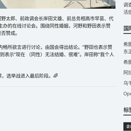
调
活
河野太郎、前政调会长岸田文雄、前总务相高市早苗、代
党主办的在线讨论会。围绕同性婚姻，河野和野田表示赞
国
是否赞成。
​
内畅所欲言进行讨论，由国会得出结论。”野田也表示赞
东
则表示“现在 （同性）无法结婚、很难”。岸田称“我个人
​
​
票，选举战进入最后阶段。🌈
​
​
标
企