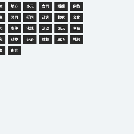
体
地方
多元
女同
婚姻
宗教
庭
恐同
挺同
政客
数据
文化
园
案件
法规
活动
游玩
生殖
究
科技
经济
维权
职场
视频
事
逝世