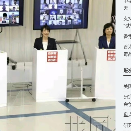
​
天
​
“
​
​
毒
彩
​美
​
会
​盘
研