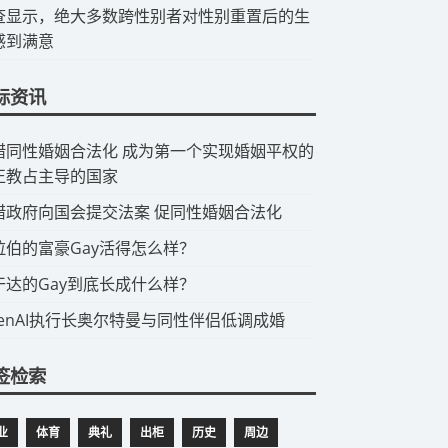
查显示，绝大多数跨性别者对性别重置后的生
感到满意
际资讯
希腊同性婚姻合法化 成为第一个实现婚姻平权的
正教占主导的国家
希腊政府向国会提交法案 促同性婚姻合法化
阿拉伯的富豪Gay活得怎么样？
乌干达的Gay到底长成什么样？
OpenAI执行长奥尔特曼与同性伴侣低调成婚
签检索
业
体育
典礼
出柜
历史
周边