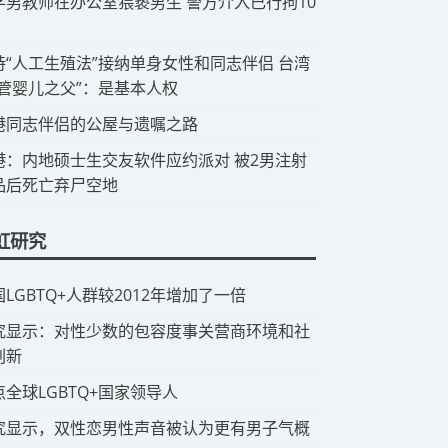
中学男教师在办公室猥亵男生 警方介入已行拘10
支持“人工生殖法”接纳单身女性和同志伴侣 台湾
试管婴儿之父”：是基本人权
香港同志伴侣的公屋与遗嘱之路
香港：内地硕士生交友软件应约派对 被2男注射
品后死亡弃尸空地
虹研究
国LGBTQ+人群较2012年增加了一倍
研究显示：对性少数的包容度事关营商环境和社
创新
点全球LGBTQ+国家领导人
究显示，双性恋男性声音被认为更有男子气概