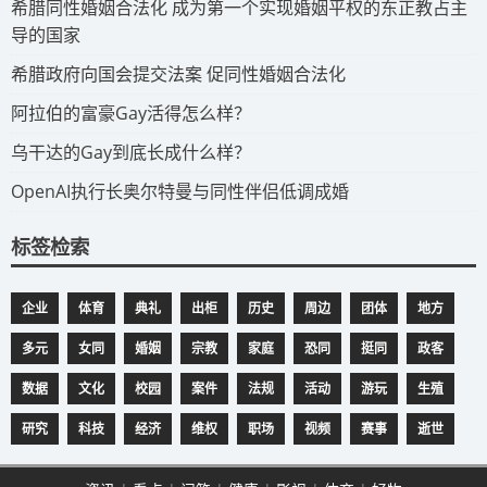
​希腊同性婚姻合法化 成为第一个实现婚姻平权的东正教占主
导的国家
​希腊政府向国会提交法案 促同性婚姻合法化
​阿拉伯的富豪Gay活得怎么样？
​乌干达的Gay到底长成什么样？
​OpenAI执行长奥尔特曼与同性伴侣低调成婚
标签检索
企业
体育
典礼
出柜
历史
周边
团体
地方
多元
女同
婚姻
宗教
家庭
恐同
挺同
政客
数据
文化
校园
案件
法规
活动
游玩
生殖
研究
科技
经济
维权
职场
视频
赛事
逝世