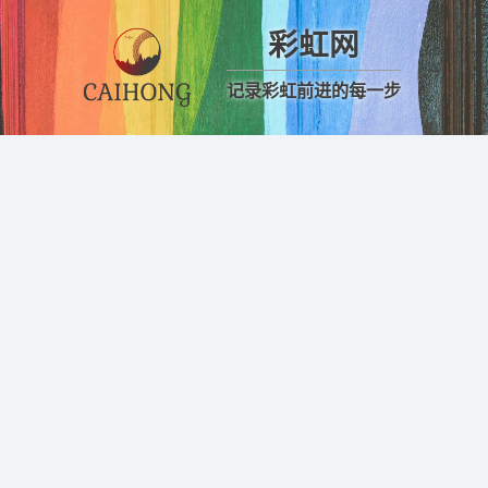
彩虹网
记录彩虹前进的每一步