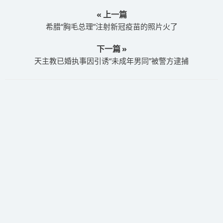
« 上一篇
希腊“胸毛总理”注射新冠疫苗的照片火了
下一篇 »
天主教已婚执事因引诱“未成年男同”被警方逮捕