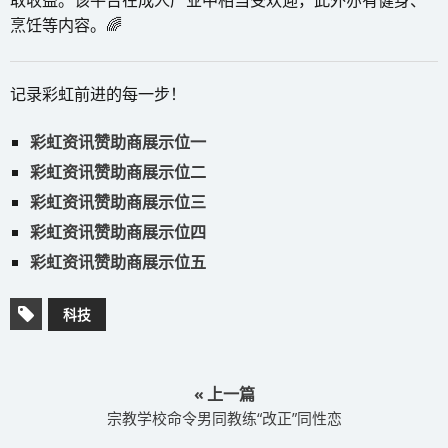
取收益。该平台在成人产业中相当受欢迎，此外亦有健身、
烹饪等内容。🌈
记录彩虹前进的每一步！
彩虹资讯赞助商展示位一
彩虹资讯赞助商展示位二
彩虹资讯赞助商展示位三
彩虹资讯赞助商展示位四
彩虹资讯赞助商展示位五
科技
« 上一篇
宗教学校命令男同教练“改正”同性恋