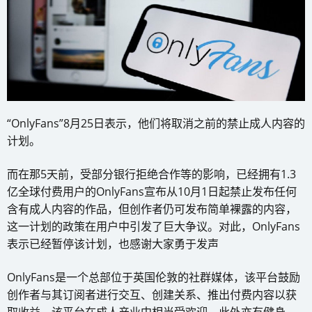
“OnlyFans”8月25日表示，他们将取消之前的禁止成人内容的
计划。
而在那5天前，受部分银行拒绝合作等的影响，已经拥有1.3
亿全球付费用户的OnlyFans宣布从10月1日起禁止发布任何
含有成人内容的作品，但创作者仍可发布简单裸露的内容，
这一计划的政策在用户中引发了巨大争议。对此，OnlyFans
表示已经暂停该计划，也感谢大家勇于发声
OnlyFans是一个总部位于英国伦敦的社群媒体，该平台鼓励
创作者与其订阅者进行交互、创建关系、推出付费内容以获