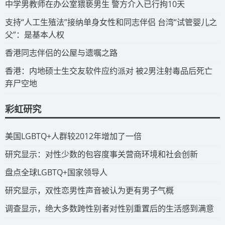
​中学男教师在办公室猥亵男生 警方介入已行拘10天
​支持“人工生殖法”接纳单身女性和同志伴侣 台湾“试管婴儿之
父”：是基本人权
​香港同志伴侣的公屋与遗嘱之路
​香港：内地硕士生交友软件应约派对 被2男注射毒品后死亡
弃尸空地
彩虹研究
​美国LGBTQ+人群较2012年增加了一倍
​研究显示：对性少数的包容度事关营商环境和社会创新
​盘点全球LGBTQ+国家领导人
研究显示，双性恋男性声音被认为更有男子气概
调查显示，绝大多数跨性别者对性别重置后的生活感到满意