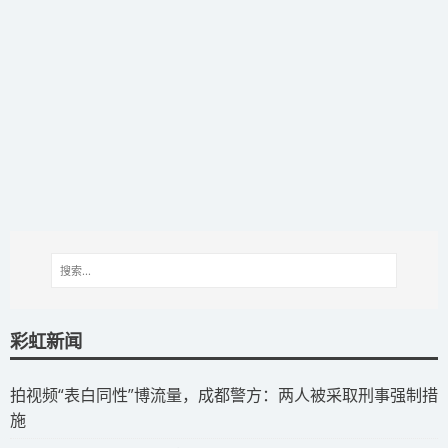
彩虹新闻
拍视频“表白同性”博流量，成都警方：两人被采取刑事强制措
施