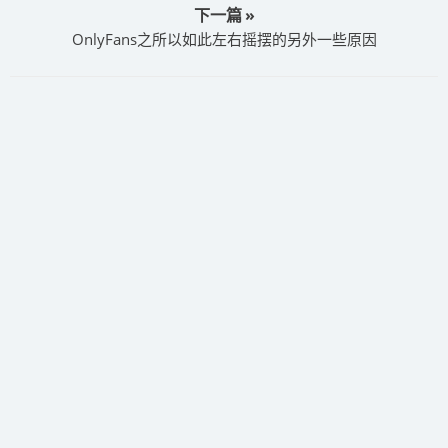
下一篇 »
OnlyFans之所以如此左右摇摆的另外一些原因