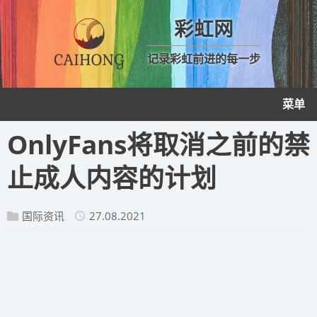
彩虹网
记录彩虹前进的每一步
菜单
OnlyFans将取消之前的禁
止成人内容的计划
国际资讯
27.08.2021