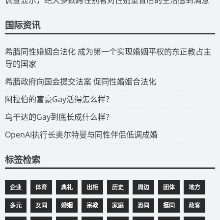
调查显示，绝大多数跨性别者对性别重置后的生活感到满意
国际资讯
​希腊同性婚姻合法化 成为第一个实现婚姻平权的东正教占主
导的国家
​希腊政府向国会提交法案 促同性婚姻合法化
​阿拉伯的富豪Gay活得怎么样？
​乌干达的Gay到底长成什么样？
​OpenAI执行长奥尔特曼与同性伴侣低调成婚
标签检索
企业
体育
典礼
出柜
历史
周边
团体
地方
多元
女同
婚姻
宗教
家庭
恐同
挺同
政客