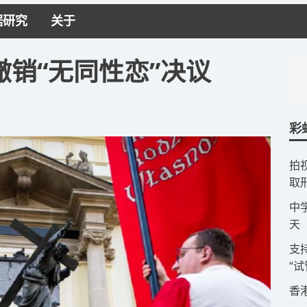
据研究
关于
销“无同性恋”决议
彩
拍
取
​
天
​
“
​