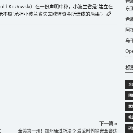
​
d Kozłowski）在一份声明中称，小波兰省是“建立在
东
不愿“承担小波兰省失去欧盟资金所造成的后果”。🌈
​
​
​
​
标
企
团
家
校
下一篇 »
研
家
全美第一州！加州通过新法令 爱爱时偷摘安全套违