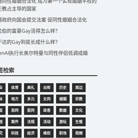
希腊同性婚姻合法化 成为第一个实现婚姻平权的
正教占主导的国家
希腊政府向国会提交法案 促同性婚姻合法化
阿拉伯的富豪Gay活得怎么样？
乌干达的Gay到底长成什么样？
OpenAI执行长奥尔特曼与同性伴侣低调成婚
签检索
业
体育
典礼
出柜
历史
周边
体
地方
多元
女同
婚姻
宗教
庭
恐同
挺同
政客
数据
文化
园
案件
法规
活动
游玩
生殖
究
科技
经济
维权
职场
视频