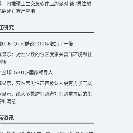
香港：内地硕士生交友软件应约派对 被2男注射
品后死亡弃尸空地
虹研究
国LGBTQ+人群较2012年增加了一倍
研究显示：对性少数的包容度事关营商环境和社
创新
点全球LGBTQ+国家领导人
究显示，双性恋男性声音被认为更有男子气概
查显示，绝大多数跨性别者对性别重置后的生
感到满意
际资讯