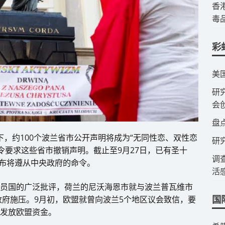
​
毒
彩
​美
​
会
​盘
下，约100个波兰省市公开声明将成为“无同性恋、双性恋
研
令要求这些省市撤销声明。截止至9月27日，已有圣十
调
布将遵从中央政府的命令。
活
成员国的广泛批评，荷兰的尼沃海恩市就与波兰普瓦维市
国
府施压。9月初，欧盟就曾向波兰5个地区议会致信，要
断发放欧盟资金。