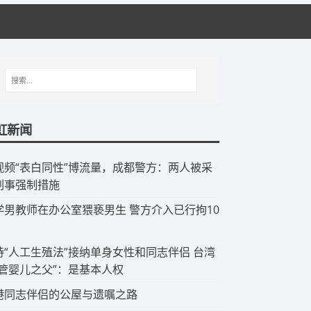
虹新闻
视频“表白同性”博流量，成都警方：两人被采
刑事强制措施
中学男教师在办公室猥亵男生 警方介入已行拘10
支持“人工生殖法”接纳单身女性和同志伴侣 台湾
试管婴儿之父”：是基本人权
香港同志伴侣的公屋与遗嘱之路