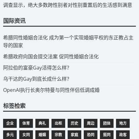
调查显示，绝大多数跨性别者对性别重置后的生活感到满意
国际资讯
​希腊同性婚姻合法化 成为第一个实现婚姻平权的东正教占主
导的国家
​希腊政府向国会提交法案 促同性婚姻合法化
​阿拉伯的富豪Gay活得怎么样？
​乌干达的Gay到底长成什么样？
​OpenAI执行长奥尔特曼与同性伴侣低调成婚
标签检索
企业
体育
典礼
出柜
历史
周边
团体
地方
多元
女同
婚姻
宗教
家庭
恐同
挺同
政客