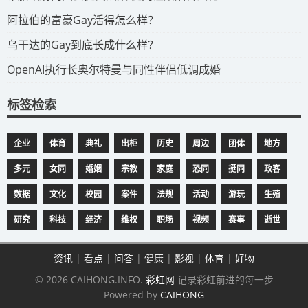
​阿拉伯的富豪Gay活得怎么样？
​乌干达的Gay到底长成什么样？
​OpenAI执行长奥尔特曼与同性伴侣低调成婚
标签检索
企业
体育
典礼
出柜
历史
周边
团体
地方
多元
女同
婚姻
宗教
家庭
恐同
挺同
政客
数据
文化
校园
案件
法规
活动
游玩
生殖
研究
科技
经济
维权
职场
视频
赛事
逝世
资讯
|
看点
|
问答
|
健康
|
影视
|
体育
|
好物
© 2026 CAIHONG.INFO.
彩虹网
记录彩虹前进的每一步
Powered by
CAIHONG