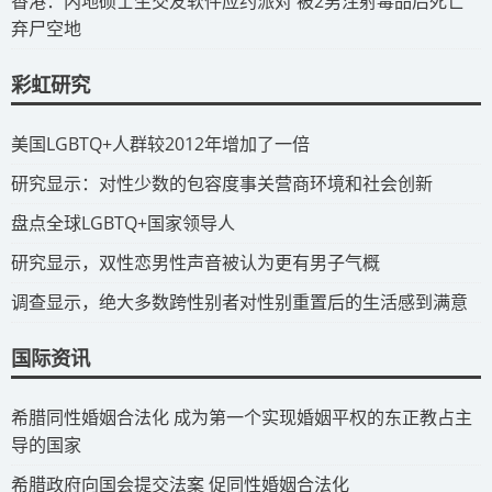
​香港：内地硕士生交友软件应约派对 被2男注射毒品后死亡
弃尸空地
彩虹研究
​美国LGBTQ+人群较2012年增加了一倍
​研究显示：对性少数的包容度事关营商环境和社会创新
​盘点全球LGBTQ+国家领导人
研究显示，双性恋男性声音被认为更有男子气概
调查显示，绝大多数跨性别者对性别重置后的生活感到满意
国际资讯
​希腊同性婚姻合法化 成为第一个实现婚姻平权的东正教占主
导的国家
​希腊政府向国会提交法案 促同性婚姻合法化