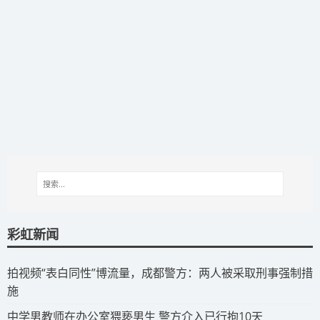
彩虹新闻
拍视频“表白同性”博流量，成都警方：两人被采取刑事强制措
施
​中学男教师在办公室猥亵男生 警方介入已行拘10天