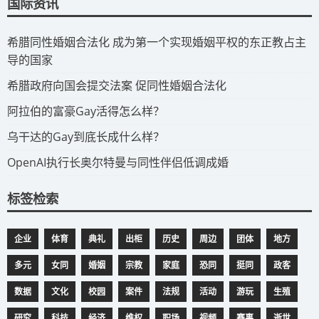
国际资讯
​希腊同性婚姻合法化 成为第一个实现婚姻平权的东正教占主
导的国家
​希腊政府向国会提交法案 促同性婚姻合法化
​阿拉伯的富豪Gay活得怎么样？
​乌干达的Gay到底长成什么样？
​OpenAI执行长奥尔特曼与同性伴侣低调成婚
标签检索
企业
体育
典礼
出柜
历史
周边
团体
地方
多元
女同
婚姻
宗教
家庭
恐同
挺同
政客
数据
文化
校园
案件
法规
活动
游玩
生殖
研究
科技
经济
维权
职场
视频
赛事
逝世