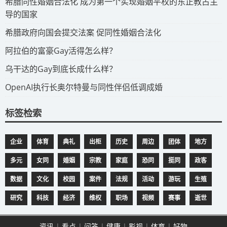
​希腊同性婚姻合法化 成为第一个实现婚姻平权的东正教占主
导的国家
​希腊政府向国会提交法案 促同性婚姻合法化
​阿拉伯的富豪Gay活得怎么样？
​乌干达的Gay到底长成什么样？
​OpenAI执行长奥尔特曼与同性伴侣低调成婚
标签检索
企业
体育
典礼
出柜
历史
周边
团体
地方
多元
女同
婚姻
宗教
家庭
恐同
挺同
政客
数据
文化
校园
案件
法规
活动
游玩
生殖
研究
科技
经济
维权
职场
视频
赛事
逝世
资讯
|
看点
|
问答
|
健康
|
影视
|
体育
|
好物