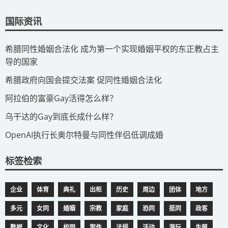
国际资讯
​希腊同性婚姻合法化 成为第一个实现婚姻平权的东正教占主
导的国家
​希腊政府向国会提交法案 促同性婚姻合法化
​阿拉伯的富豪Gay活得怎么样？
​乌干达的Gay到底长成什么样？
​OpenAI执行长奥尔特曼与同性伴侣低调成婚
标签检索
企业
体育
典礼
出柜
历史
周边
团体
地方
多元
女同
婚姻
宗教
家庭
恐同
挺同
政客
数据
文化
校园
案件
法规
活动
游玩
生殖