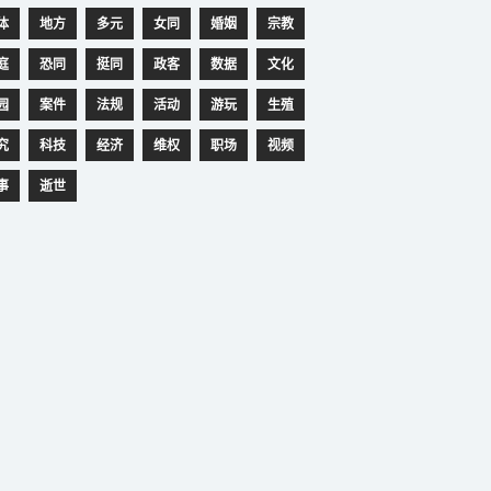
体
地方
多元
女同
婚姻
宗教
庭
恐同
挺同
政客
数据
文化
园
案件
法规
活动
游玩
生殖
究
科技
经济
维权
职场
视频
事
逝世