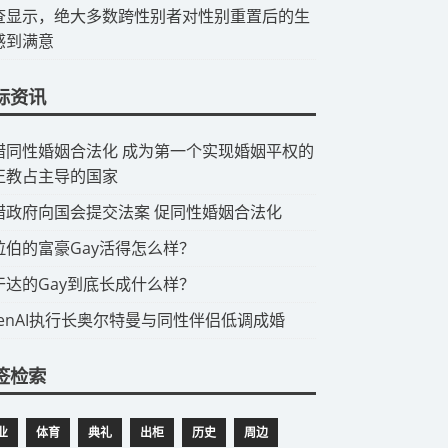
查显示，绝大多数跨性别者对性别重置后的生
感到满意
际资讯
希腊同性婚姻合法化 成为第一个实现婚姻平权的
正教占主导的国家
希腊政府向国会提交法案 促同性婚姻合法化
阿拉伯的富豪Gay活得怎么样？
乌干达的Gay到底长成什么样？
OpenAI执行长奥尔特曼与同性伴侣低调成婚
签检索
业
体育
典礼
出柜
历史
周边