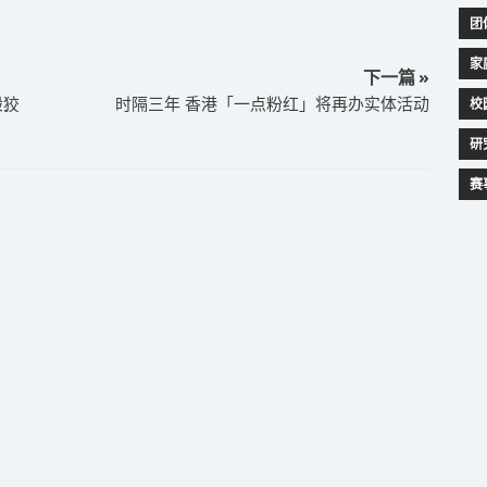
团
家
下一篇 »
般狡
时隔三年 香港「一点粉红」将再办实体活动
校
研
赛