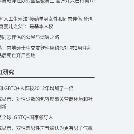
中学男教师在办公室猥亵男生 警方介入已行拘10
支持“人工生殖法”接纳单身女性和同志伴侣 台湾
试管婴儿之父”：是基本人权
香港同志伴侣的公屋与遗嘱之路
香港：内地硕士生交友软件应约派对 被2男注射
品后死亡弃尸空地
虹研究
国LGBTQ+人群较2012年增加了一倍
研究显示：对性少数的包容度事关营商环境和社
创新
点全球LGBTQ+国家领导人
究显示，双性恋男性声音被认为更有男子气概