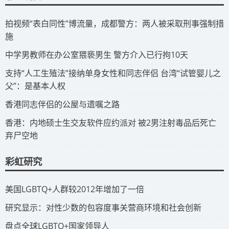
拍视频“表白同性”博流量，成都警方：两人被采取刑事强制措
施
​中学男教师在办公室猥亵男生 警方介入已行拘10天
​支持“人工生殖法”接纳单身女性和同志伴侣 台湾“试管婴儿之
父”：是基本人权
​香港同志伴侣的公屋与遗嘱之路
​香港：内地硕士生交友软件应约派对 被2男注射毒品后死亡
弃尸空地
彩虹研究
​美国LGBTQ+人群较2012年增加了一倍
​研究显示：对性少数的包容度事关营商环境和社会创新
​盘点全球LGBTQ+国家领导人