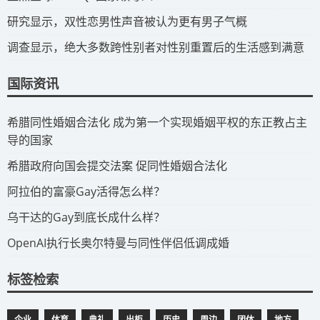
研究显示，双性恋男性声音被认为更有男子气概
调查显示，绝大多数跨性别者对性别重置后的生活感到满意
国际资讯
​希腊同性婚姻合法化 成为第一个实现婚姻平权的东正教占主
导的国家
​希腊政府向国会提交法案 促同性婚姻合法化
​阿拉伯的富豪Gay活得怎么样？
​乌干达的Gay到底长成什么样？
​OpenAI执行长奥尔特曼与同性伴侣低调成婚
标签检索
企业
体育
典礼
出柜
历史
周边
团体
地方