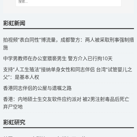
彩虹新闻
拍视频“表白同性”博流量，成都警方：两人被采取刑事强制措
施
​中学男教师在办公室猥亵男生 警方介入已行拘10天
​支持“人工生殖法”接纳单身女性和同志伴侣 台湾“试管婴儿之
父”：是基本人权
​香港同志伴侣的公屋与遗嘱之路
​香港：内地硕士生交友软件应约派对 被2男注射毒品后死亡
弃尸空地
彩虹研究