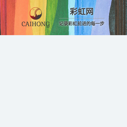
彩虹网
记录彩虹前进的每一步