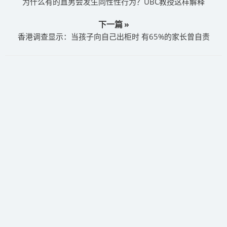
为什么有的直男会发生同性性行为？UBC教授这样解释
下一篇 »
香港调查显示：当孩子向自己出柜时 有65%的家长曾自责