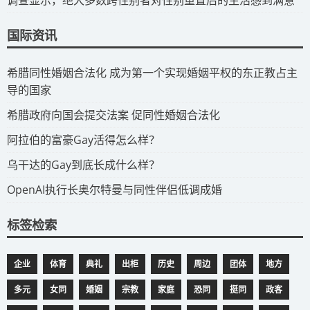
调查显示，绝大多数跨性别者对性别重置后的生活感到满意
国际资讯
​希腊同性婚姻合法化 成为第一个实现婚姻平权的东正教占主
导的国家
​希腊政府向国会提交法案 促同性婚姻合法化
​阿拉伯的富豪Gay活得怎么样？
​乌干达的Gay到底长成什么样？
​OpenAI执行长奥尔特曼与同性伴侣低调成婚
标签检索
企业
体育
典礼
出柜
历史
周边
团体
地方
多元
女同
婚姻
宗教
家庭
恐同
挺同
政客