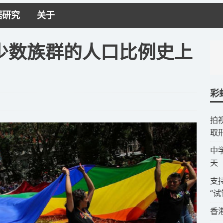
据研究
关于
少数族群的人口比例史上
彩
拍
取
​
天
​
“
​