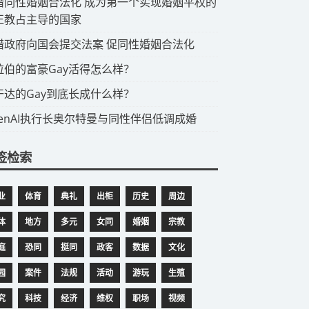
希腊同性婚姻合法化 成为第一个实现婚姻平权的
正教占主导的国家
希腊政府向国会提交法案 促同性婚姻合法化
阿拉伯的富豪Gay活得怎么样？
乌干达的Gay到底长成什么样？
OpenAI执行长奥尔特曼与同性伴侣低调成婚
签检索
业
体育
典礼
出柜
历史
周边
体
地方
多元
女同
婚姻
宗教
庭
恐同
挺同
政客
数据
文化
园
案件
法规
活动
游玩
生殖
究
科技
经济
维权
职场
视频