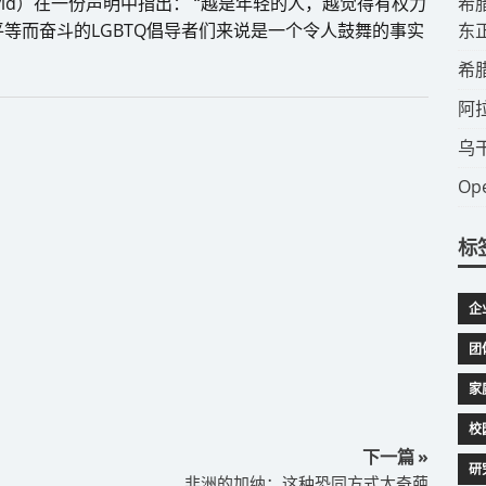
David）在一份声明中指出： “越是年轻的人，越觉得有权力
​
等而奋斗的LGBTQ倡导者们来说是一个令人鼓舞的事实
东
​
​
​
​
标
企
团
家
校
下一篇 »
研
非洲的加纳：这种恐同方式太奇葩