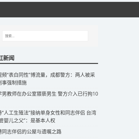
虹新闻
视频“表白同性”博流量，成都警方：两人被采
刑事强制措施
中学男教师在办公室猥亵男生 警方介入已行拘10
支持“人工生殖法”接纳单身女性和同志伴侣 台湾
试管婴儿之父”：是基本人权
香港同志伴侣的公屋与遗嘱之路