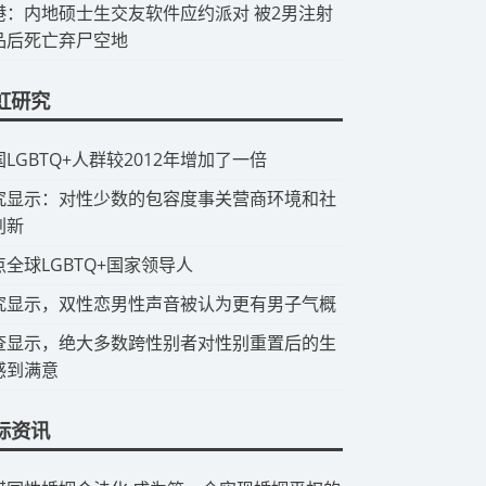
香港：内地硕士生交友软件应约派对 被2男注射
品后死亡弃尸空地
虹研究
国LGBTQ+人群较2012年增加了一倍
研究显示：对性少数的包容度事关营商环境和社
创新
点全球LGBTQ+国家领导人
究显示，双性恋男性声音被认为更有男子气概
查显示，绝大多数跨性别者对性别重置后的生
感到满意
际资讯