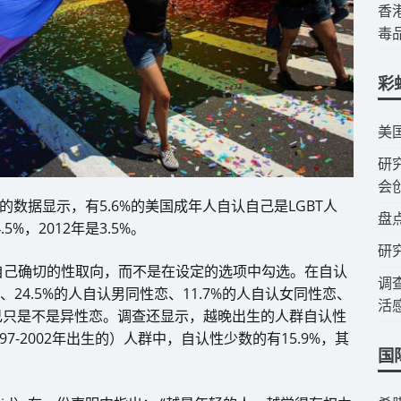
​
毒
彩
​美
​
会
的数据显示，有5.6%的美国成年人自认自己是LGBT人
​盘
%，2012年是3.5%。
研
自己确切的性取向，而不是在设定的选项中勾选。在自认
调
、24.5%的人自认男同性恋、11.7%的人自认女同性恋、
活
为自己只是不是异性恋。调查还显示，越晚出生的人群自认性
7-2002年出生的）人群中，自认性少数的有15.9%，其
国