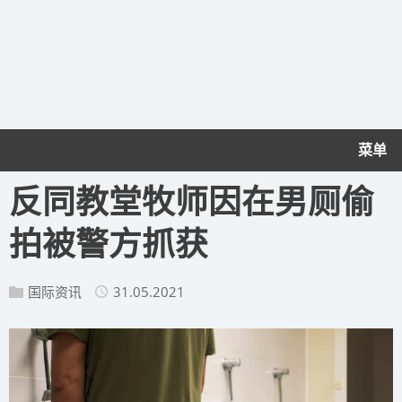
菜单
反同教堂牧师因在男厕偷
拍被警方抓获
国际资讯
31.05.2021