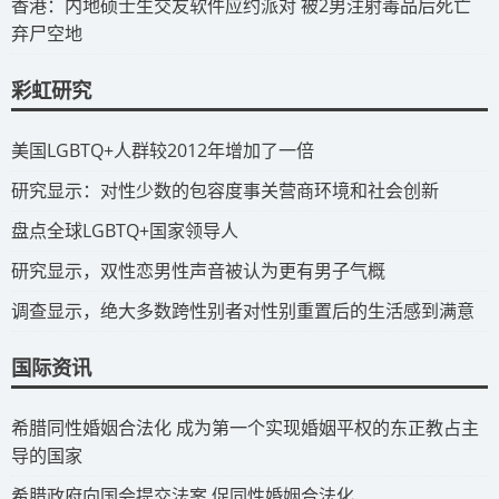
​香港：内地硕士生交友软件应约派对 被2男注射毒品后死亡
弃尸空地
彩虹研究
​美国LGBTQ+人群较2012年增加了一倍
​研究显示：对性少数的包容度事关营商环境和社会创新
​盘点全球LGBTQ+国家领导人
研究显示，双性恋男性声音被认为更有男子气概
调查显示，绝大多数跨性别者对性别重置后的生活感到满意
国际资讯
​希腊同性婚姻合法化 成为第一个实现婚姻平权的东正教占主
导的国家
​希腊政府向国会提交法案 促同性婚姻合法化