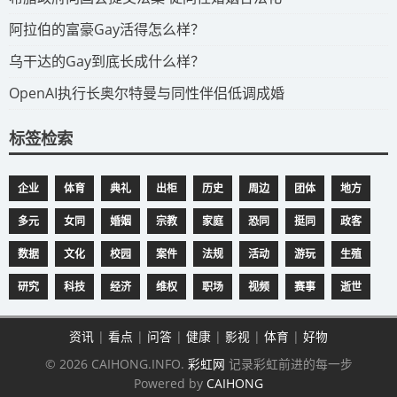
​阿拉伯的富豪Gay活得怎么样？
​乌干达的Gay到底长成什么样？
​OpenAI执行长奥尔特曼与同性伴侣低调成婚
标签检索
企业
体育
典礼
出柜
历史
周边
团体
地方
多元
女同
婚姻
宗教
家庭
恐同
挺同
政客
数据
文化
校园
案件
法规
活动
游玩
生殖
研究
科技
经济
维权
职场
视频
赛事
逝世
资讯
|
看点
|
问答
|
健康
|
影视
|
体育
|
好物
© 2026 CAIHONG.INFO.
彩虹网
记录彩虹前进的每一步
Powered by
CAIHONG