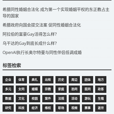
​希腊同性婚姻合法化 成为第一个实现婚姻平权的东正教占主
导的国家
​希腊政府向国会提交法案 促同性婚姻合法化
​阿拉伯的富豪Gay活得怎么样？
​乌干达的Gay到底长成什么样？
​OpenAI执行长奥尔特曼与同性伴侣低调成婚
标签检索
企业
体育
典礼
出柜
历史
周边
团体
地方
多元
女同
婚姻
宗教
家庭
恐同
挺同
政客
数据
文化
校园
案件
法规
活动
游玩
生殖
研究
科技
经济
维权
职场
视频
赛事
逝世