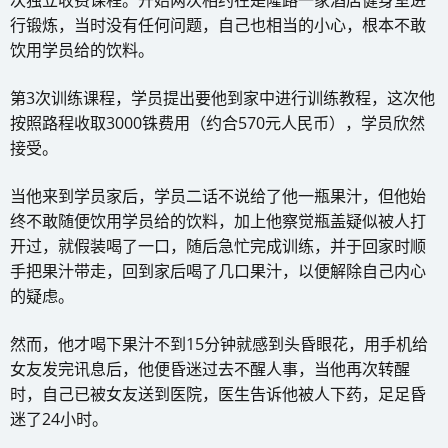
次独立收费课程。开始两次相约在是隆路一家酒店健身室进
行锻炼，当时没有任何问题，自己也相当的小心，根本不敢
饮用学员给的饮料。
第3次训练课程，学员提出要他到家中进行训练教程，这次他
按照路程收取3000铢费用（约合570元人民币），学员欣然
接受。
当他来到学员家后，学员二话不说给了他一瓶果汁，但他始
终不敢随便饮用学员给的饮料，加上他察觉瓶盖疑似被人打
开过，就假装喝了一口，随后急忙完成训练，并于回家时顺
手把果汁带走，回到家后喝了几口果汁，以便解除自己内心
的疑虑。
​然而，他才喝下果汁不到15分钟就感到头昏眼花，用手机给
女友发完讯息后，他便昏迷过去不醒人事，当他再次转醒
时，自己已被女友送到医院，医生告诉他被人下药，足足昏
迷了24小时。