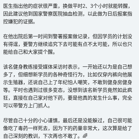
医生指出他的症状很严重，换做平时2、3个小时就能转醒，
因此建议他到国家警察医院抽血检测，以此做为日后报案指
控嫌犯的证据。
在他出院后第一时间到警署报案做记录，但因学员的计划没
有得逞，要警方继续追究下去可能有点不太可能，所以也只
能给自己和大家提个醒。
该名健身教练接受媒体采访时表示，一开始还以为是自己想
多了，但细想新学员的各种奇怪行为，比如仅穿内裤向他展
示生殖器，还说自己上了年纪怕人嘲笑，不敢到健身房健身
等。平时也遇到过很多变态，没想到该名新学员竟然如此疯
狂，直接在自己家对他下药，要是他真的发生什么事，完全
可以带警方上门抓人。
尽管自己十分的小心谨慎，最后还是没能躲过，自己很可能
像吃了毒药一样死去，因为下的药量非常大，这次算是给了
自己深刻的教训，下次再也不敢了。🌈