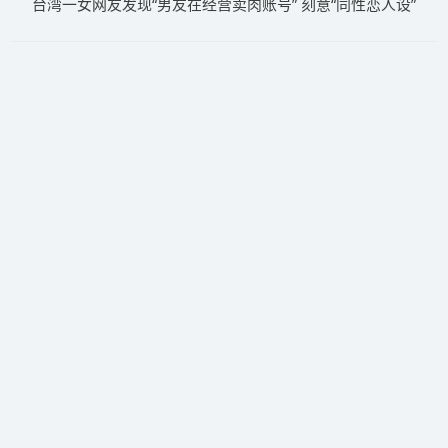
台湾一女网友发现“男友在经营卖肉账号” 刻意“同性恋人设”