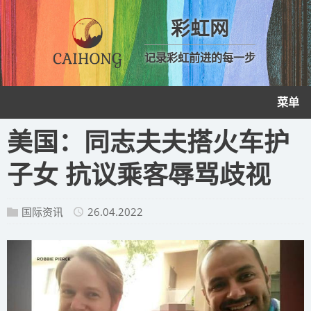
彩虹网
记录彩虹前进的每一步
菜单
美国：同志夫夫搭火车护
子女 抗议乘客辱骂歧视
国际资讯
26.04.2022