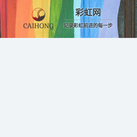
彩虹网
记录彩虹前进的每一步