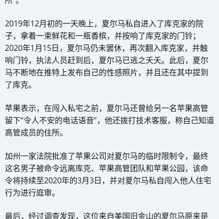
所”。
2019年12月初的一天晚上，夏尔马私自进入了库克家的院
子，拿着一束鲜花和一瓶香槟，并按响了库克家的门铃；
2020年1月15日，夏尔马仍未罢休，再次翻入库克家，并触
响门铃，执法人员赶到后，夏尔马已逃之夭夭。此后，夏尔
马不断地在推特上发布自己的性感照片，并且还在其中提到
了库克。
苹果表示，在闯入私宅之前，夏尔马还曾给另一名苹果高管
留下“令人不安的电话语音”，他还拨打技术客服，称自己知道
高管成员的住所。
加州一家法院批准了苹果公司对夏尔马的临时限制令，最终
这名男子被命令远离库克、苹果高管团队和苹果公园，该命
令将持续至2020年的3月3日，并对夏尔马私自闯入他人住宅
行为进行庭审。
最后，经过调查发现，这位来自美国旧金山的夏尔马原来是