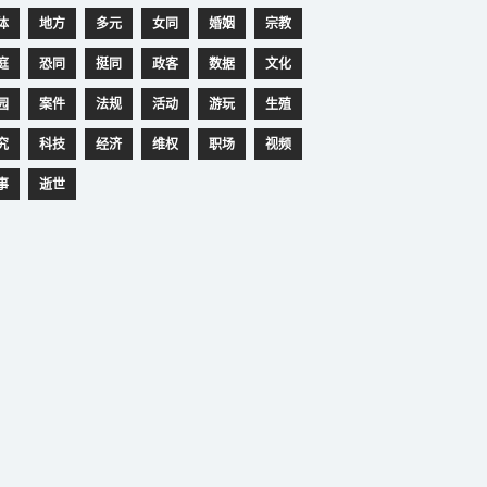
体
地方
多元
女同
婚姻
宗教
庭
恐同
挺同
政客
数据
文化
园
案件
法规
活动
游玩
生殖
究
科技
经济
维权
职场
视频
事
逝世