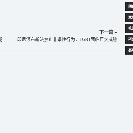
团
家
校
下一篇 »
期
印尼颁布新法禁止非婚性行为，LGBT面临巨大威胁
研
赛