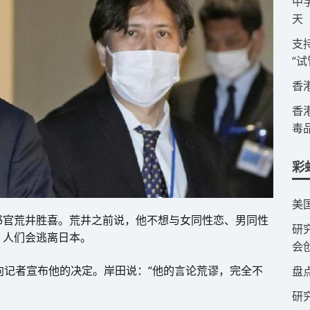
​
天
​
“
​
​
毒
彩
​美
书官荒井胜喜。荒井之前说，他不想与女同性恋、男同性
​
，人们会逃离日本。
会
向记者宣布他的决定。岸田说：“他的言论荒谬，完全不
​盘
研