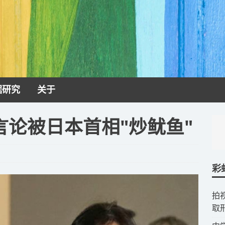
据研究
关于
论被日本首相"炒鱿鱼"
彩
拍
取