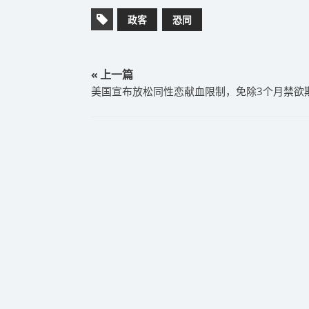
政客
恐同
« 上一篇
美国宣布放松同性恋献血限制，免除3个月禁欲