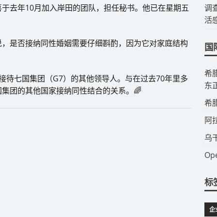
调
于去年10月加入岸田的团队，担任秘书。他已在星期五
活
说，是否接纳同性婚姻需要仔细斟酌，因为它对家庭结构
国
​
接待七国集团（G7）的其他领导人。与在过去70年里多
东
集团的其他国家接纳同性结合的关系。🌈
​
​
​
​
标
企