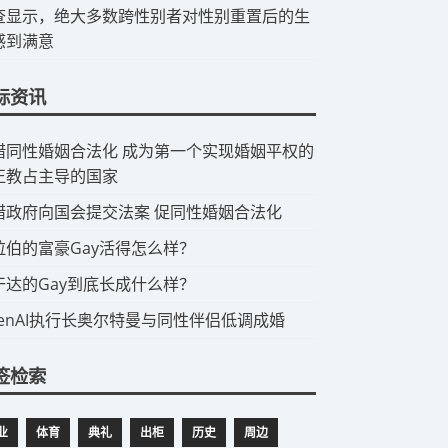
查显示，绝大多数跨性别者对性别重置后的生
感到满意
际资讯
希腊同性婚姻合法化 成为第一个实现婚姻平权的
正教占主导的国家
希腊政府向国会提交法案 促同性婚姻合法化
阿拉伯的富豪Gay活得怎么样？
乌干达的Gay到底长成什么样？
OpenAI执行长奥尔特曼与同性伴侣低调成婚
签检索
业
体育
典礼
出柜
历史
周边