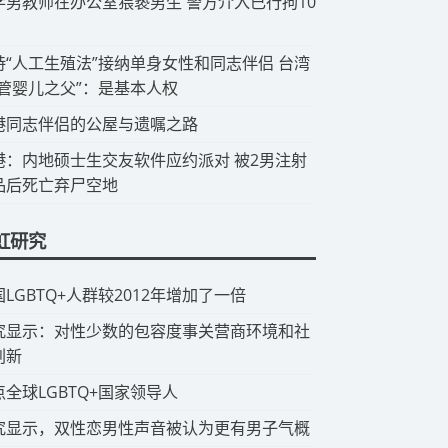
中学男教师在办公室猥亵男生 警方介入已行拘10
支持“人工生殖法”接纳单身女性和同志伴侣 台湾
试管婴儿之父”：是基本人权
香港同志伴侣的公屋与遗嘱之路
香港：内地硕士生交友软件应约派对 被2男注射
品后死亡弃尸空地
虹研究
国LGBTQ+人群较2012年增加了一倍
研究显示：对性少数的包容度事关营商环境和社
创新
点全球LGBTQ+国家领导人
究显示，双性恋男性声音被认为更有男子气概