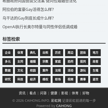
​希腊政府向国会提交法案 促同性婚姻合法化
​阿拉伯的富豪Gay活得怎么样？
​乌干达的Gay到底长成什么样？
​OpenAI执行长奥尔特曼与同性伴侣低调成婚
标签检索
企业
体育
典礼
出柜
历史
周边
团体
地方
多元
女同
婚姻
宗教
家庭
恐同
挺同
政客
数据
文化
校园
案件
法规
活动
游玩
生殖
研究
科技
经济
维权
职场
视频
赛事
逝世
资讯
|
看点
|
问答
|
健康
|
影视
|
体育
|
好物
© 2026 CAIHONG.INFO.
彩虹网
记录彩虹前进的每一步
Powered by
CAIHONG